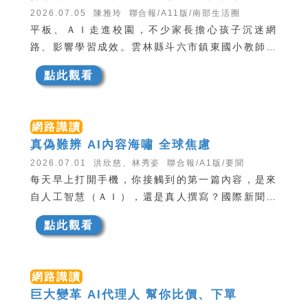
2026.07.05 陳雅玲 聯合報/A11版/南部生活圈
平板、ＡＩ走進校園，不少家長擔心孩子沉迷網
路、影響學習成效。雲林縣斗六市鎮東國小教師郭
滿洲早在新冠肺炎疫情爆發前便推動數位教學，讓
點此觀看
學生將平板帶回家學習。她雙管齊下，同時教育學
生、家長，成功提升孩子學習成效，教學模式吸引
香港教師連續三年跨海到校觀課交流。
網路識讀
真偽難辨 AI內容海嘯 全球焦慮
2026.07.01 洪欣慈、林秀姿 聯合報/A1版/要聞
每天早上打開手機，你接觸到的第一篇內容，是來
自人工智慧（ＡＩ），還是真人撰寫？國際新聞媒
體協會（ＩＮＭＡ）預測，到二○三六年，網路上
點此觀看
只有百分之○點三的內容由人類生產，其餘全由Ａ
Ｉ生成。國際出版單位上月在「世界新聞年會」上
發布，去年底人類和ＡＩ「死亡交叉」，由生成式
網路識讀
ＡＩ產出的文字、圖像等媒體內容，已經超越了人
巨大變革 AI代理人 幫你比價、下單
類產製的數量，真實與虛偽之間，愈來愈難以辨