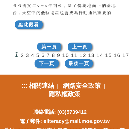
６Ｇ將於二○三○年到來，除了傳統地面上的基地
台，天空中的低軌衛星也會成為行動通訊重要的一
環，屆時，通訊將再無死角，民眾隨時隨地都可連
點此觀看
上網路；此外，人工智慧（ＡＩ）與６Ｇ的結合，
也將逐步改變民眾生活樣貌。
第一頁
上一頁
1
2
3
4
5
6
7
8
9
10
11
12
13
14
15
16
1
下一頁
最後一頁
:::
相關連結
網路安全政策
|
|
隱私權政策
聯絡電話: (03)5739412
電子郵件:
eliteracy@mail.moe.gov.tw