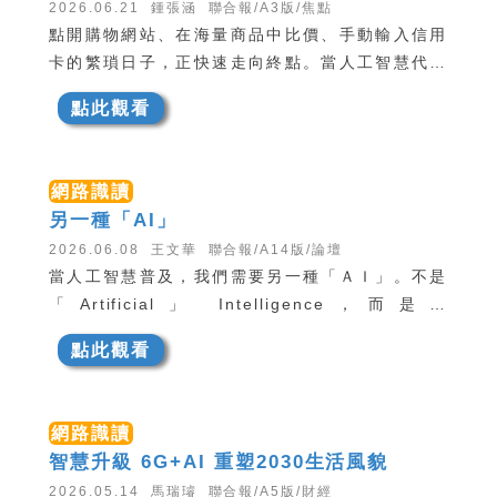
2026.06.21 鍾張涵 聯合報/A3版/焦點
識。
點開購物網站、在海量商品中比價、手動輸入信用
卡的繁瑣日子，正快速走向終點。當人工智慧代理
人（AI Agent）逐漸成熟，人們的消費習慣可能出
點此觀看
現數十年來最大改變。
網路識讀
另一種「AI」
2026.06.08 王文華 聯合報/A14版/論壇
當人工智慧普及，我們需要另一種「ＡＩ」。不是
「Artificial」 Intelligence，而是「
Attention」Intelligence，我叫它「專注智
點此觀看
慧」。我們的專注力經過幾波科技浪潮的刷洗，如
今已極度稀薄。別說坐下來看書，現在連看九十分
鐘的電影都很難。
網路識讀
智慧升級 6G+AI 重塑2030生活風貌
2026.05.14 馬瑞璿 聯合報/A5版/財經