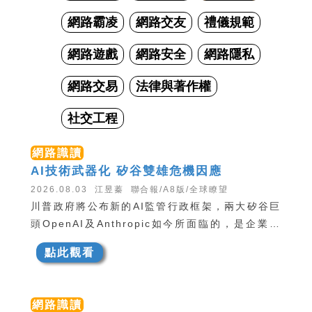
網路霸凌
網路交友
禮儀規範
網路遊戲
網路安全
網路隱私
網路交易
法律與著作權
社交工程
網路識讀
AI技術武器化 矽谷雙雄危機因應
2026.08.03 江昱蓁 聯合報/A8版/全球瞭望
川普政府將公布新的AI監管行政框架，兩大矽谷巨
頭OpenAI及Anthropic如今所面臨的，是企業發
展實質困境，包括如何合規，技術倫理與商業利益
點此觀看
衝突。
網路識讀