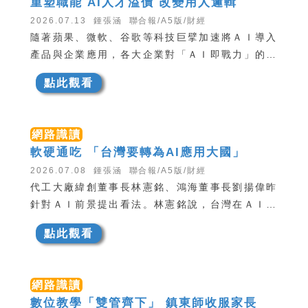
重塑職能 AI人才溢價 改變用人邏輯
2026.07.13 鍾張涵 聯合報/A5版/財經
隨著蘋果、微軟、谷歌等科技巨擘加速將ＡＩ導入
產品與企業應用，各大企業對「ＡＩ即戰力」的需
求也快速升溫。市場開始重新評估人才價值，能夠
點此觀看
運用ＡＩ提升效率、重新設計工作流程的人才，正
逐漸形成薪資溢價。
網路識讀
軟硬通吃 「台灣要轉為AI應用大國」
2026.07.08 鍾張涵 聯合報/A5版/財經
代工大廠緯創董事長林憲銘、鴻海董事長劉揚偉昨
針對ＡＩ前景提出看法。林憲銘說，台灣在ＡＩ硬
體供應鏈有世界級優勢，但「如果只有做設備，賺
點此觀看
的錢永遠只有這裡面比較辛苦的那一段」，因此應
進一步發展ＡＩ應用與台灣自己的大語言模型。劉
揚偉則說，ＡＩ發展並非泡沫，算力需求在未來至
網路識讀
少三到五年內，都將持續增長。
數位教學「雙管齊下」 鎮東師收服家長