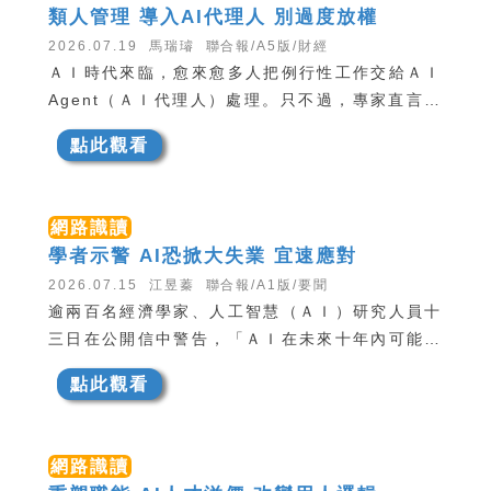
類人管理 導入AI代理人 別過度放權
2026.07.19 馬瑞璿 聯合報/A5版/財經
ＡＩ時代來臨，愈來愈多人把例行性工作交給ＡＩ
Agent（ＡＩ代理人）處理。只不過，專家直言，
不能給予ＡＩ代理人太大權限，「如果企業老闆都
點此觀看
不會將自己的電腦交給人類員工了，那你怎麼會給
予ＡＩ這麼大權限呢？」強調即便是ＡＩ新時代，
民眾、企業主也需秉持「零信任」態度，不能將自
網路識讀
己的資料全面交給ＡＩ代理人掌握。
學者示警 AI恐掀大失業 宜速應對
2026.07.15 江昱蓁 聯合報/A1版/要聞
逾兩百名經濟學家、人工智慧（ＡＩ）研究人員十
三日在公開信中警告，「ＡＩ在未來十年內可能變
得極為強大」，並帶來大規模失業與生活水平明顯
點此觀看
提高，政策制定者必須以相同的速度採取行動，尋
求應對之道。
網路識讀