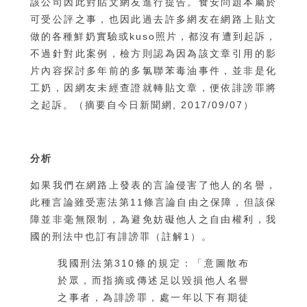
該公司因此對貼文網友進行提告。食安問題本屬於
可受公評之事，也因此過去許多網友在網路上貼文
做的各種鮮奶實驗或kuso照片，都沒有遭到起訴，
不過針對此案例，檢方則認為因為該文章引用的影
片內容探討多年前的多氯聯苯毒油事件，並非是化
工奶，因網友未經查證就轉貼文章，便依誹謗罪將
之起訴。（摘要自今日新聞網, 2017/09/07）
分析
如果我們在網路上發表的言論侵害了他人的名譽，
此種言論雖受憲法第11條言論自由之保障，但該保
障並非毫無限制，為避免妨礙他人之自由權利，我
國的刑法中也訂有誹謗罪（註解1）。
我國刑法第310條的規定：「意圖散布
於眾，而指摘或傳述足以毀損他人名譽
之事者，為誹謗罪，處一年以下有期徒