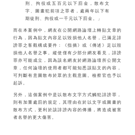
刑、拘役或五百元以下罰金，散布文
字、圖畫犯前項之罪者，處兩年以下有
期徒刑、拘役或一千元以下罰金。」
而在本案例中，網友在公開網路論壇上轉貼文章的
行為，因為貼文內容足以毀損他人名譽，已滿足誹
謗罪之客觀構成要件：《指摘》或《傳述》足以毀
損他人名譽之事。縱使僅有少部分網友看見，誹謗
罪亦可能成立，因為該名網友於網路論壇所公開文
章，任何論壇的使用者都可能知悉該貼文的內容，
可判斷有意圖散布於眾的主觀意圖。檢察官也予以
起訴。
另外，這個案例中是以散布文字方式觸犯誹謗罪，
則有加重處罰的規定，其理由在於以文字或圖畫的
散布方式，更利於該誹謗內容的傳播，將造成被害
者名譽的更大傷害。