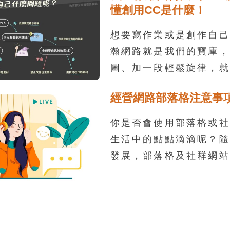
懂創用CC是什麼！
慮，不僅「偷」走了人家
被老師或學校視為觸犯校
想要寫作業或是創作自己
之外，更會賠上自己的名
瀚網路就是我們的寶庫，
圖、加一段輕鬆旋律，就
的著作。不過，使用他人
經營網路部落格注意事
易不小心踩到地雷、侵犯
會造成觀感不佳，甚至觸
你是否會使用部落格或社
失。別怕！只要
生活中的點點滴滴呢？隨
CC(Creative Com
發展，部落格及社群網站
則，我們就可以輕鬆使用
發心情以及和朋友連繫的
路分享自己心中的想法
情、與他人聊天交流，已
中不可或缺的一部分。