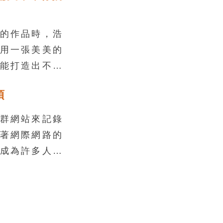
的心血，也會
規，除了處罰
的作品時，浩
聲。
用一張美美的
能打造出不同
作品時，很容
項
著作權，不只
犯法律得不償
群網站來記錄
搞懂了創用
著網際網路的
mons)的幾項原
成為許多人抒
各種素材啦！
管道，透過網
或是有趣的事
是現代人生活