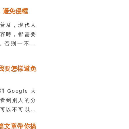
，避免侵權
普及，現代人
容時，都需要
，否則一不小
影。雖然知道
要使用時又該
我要怎樣避免
一起複習授權
看又好用的資
Google 大
看到別人的分
可以不可以寫
囉！但要記得
篇文章帶你搞
引發抄襲的疑