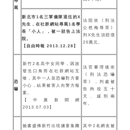
辱
罵
新北市1名三軍儀隊退伍的X
法院依《刑法
先生，在社群網站辱罵1名學
公然侮辱罪》
長「小人」，被一狀告上法
判X先生須賠償
院。
20萬元。
【自由時報 2013.12.28】
新竹2名高中女同學，因故
法官審理後依
發生口角而在社群網站互
《刑法恐嚇
嗆，其中一人並恐嚇對方要
恐
罪》，判處被
小心，結果被害人向警方報
嚇
告拘役五十
案。
天、緩刑兩
【中廣新聞網
年。
2013.07.03】
臉書盛傳新竹出現擄童集團
其中2名網友被