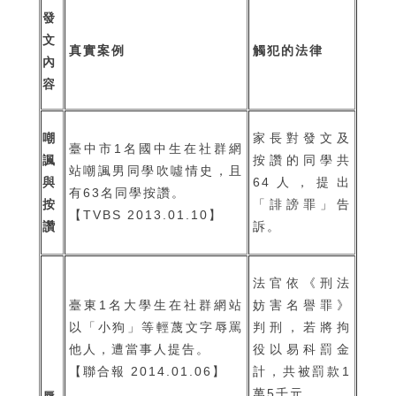
發
文
真實案例
觸犯的法律
內
容
嘲
家長對發文及
臺中市1名國中生在社群網
諷
按讚的同學共
站嘲諷男同學吹噓情史，且
與
64人，提出
有63名同學按讚。
按
「誹謗罪」告
【TVBS 2013.01.10】
讚
訴。
法官依《刑法
臺東1名大學生在社群網站
妨害名譽罪》
以「小狗」等輕蔑文字辱罵
判刑，若將拘
他人，遭當事人提告。
役以易科罰金
【聯合報 2014.01.06】
計，共被罰款1
萬5千元。