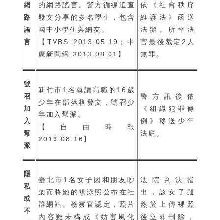
網
的網路謠言。警方循線追查
依《社會秩序
路
發文分享的多名學生，包含
維護法》函送
謠
國中小學生與網友。
法辦。所幸法
言
【TVBS 2013.05.19；中
官最後裁定2人
廣新聞網 2013.08.01】
無罪。
號
新竹市1名就讀高職的16歲
召
警方訊後依
少年在部落格發文，號召少
加
《組織犯罪條
年加入幫派。
入
例》移送少年
【自由時報
幫
法庭。
2013.08.16】
派
隱
臺北市1名女子因和朋友吵
法院判決指
私
架而將她的裸泳照公布在社
出，該女子雖
或
群網站。檢察官認定，照片
然於上傳裸照
不
內容雖未構成《妨害風化
後立即刪除，