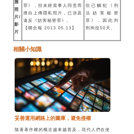
雅
罪》，但未經當事人同意而
但已觸犯《刑
照
擅自上傳隱私照片，已涉及
法妨害秘密
片/
違反《妨害秘密罪》。
罪》，因此判
影
【聯合報 2013.05.13】
刑拘役50天。
片
相關小知識
妥善運用網路上的圖庫，避免侵權
隨著著作權的概念越來越普及，現代人們在使