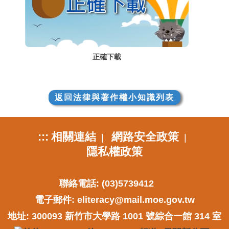
正確下載
返回法律與著作權小知識列表
:::
相關連結
網路安全政策
|
|
隱私權政策
聯絡電話: (03)5739412
電子郵件:
eliteracy@mail.moe.gov.tw
地址: 300093 新竹市大學路 1001 號綜合一館 314 室