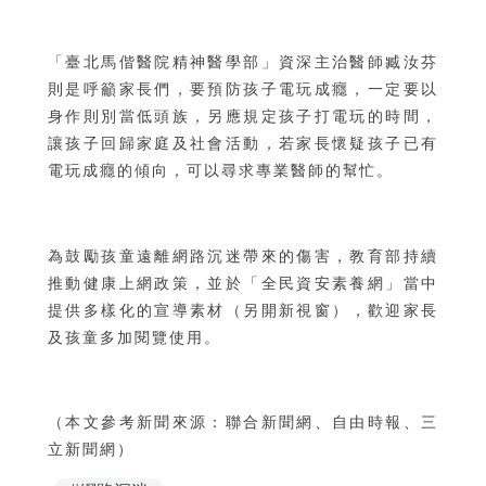
「臺北馬偕醫院精神醫學部」資深主治醫師臧汝芬
則是呼籲家長們，要預防孩子電玩成癮，一定要以
身作則別當低頭族，另應規定孩子打電玩的時間，
讓孩子回歸家庭及社會活動，若家長懷疑孩子已有
電玩成癮的傾向，可以尋求專業醫師的幫忙。
為鼓勵孩童遠離網路沉迷帶來的傷害，教育部持續
推動健康上網政策，並於「全民資安素養網」當中
提供多樣化的
宣導素材
（另開新視窗），歡迎家長
及孩童多加閱覽使用。
（本文參考新聞來源：聯合新聞網、自由時報、三
立新聞網）