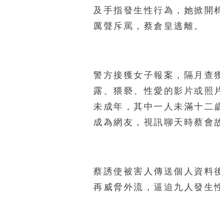
及手指發生性行為，她掀開
厲聲斥罵，蔡倉皇逃離。
警方接獲女子報案，隔月查
露、猥褻、性愛的影片或照
未成年，其中一人未滿十二
成為網友，視訊聊天時蔡會
蔡誘使被害人傳送個人資料
再威脅外流，逼迫九人發生