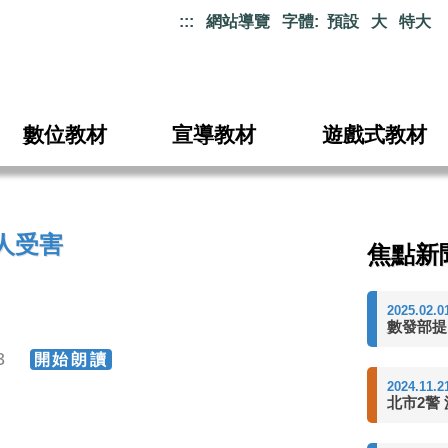
:::
網站導覽
字體:
預設
大
特大
數位教材
宣導教材
遊戲式教材
人受害
焦點新
2025.02.0
數發部提
73
開始朗讀
2024.11.2
北市2警