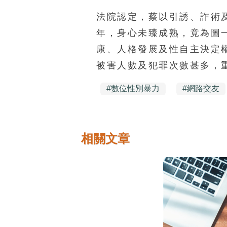
法院認定，蔡以引誘、詐術
年，身心未臻成熟，竟為圖
康、人格發展及性自主決定
被害人數及犯罪次數甚多，
#
數位性別暴力
#
網路交友
相關文章