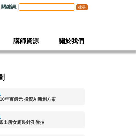
關鍵詞:
講師資源
關於我們
聞
1
10年百億元 投資AI新創方案
1
 派出所女廁裝針孔偷拍