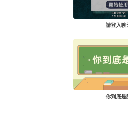
請登入聊
你到底是