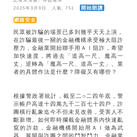
記者朱漢崙╱專題報導
開始朗讀
2025年3月9日 人氣: 751
網路安全
民眾被詐騙的場景已多到幾乎天天上演，
在詐騙最後一關的金融機構承受極大阻詐
壓力，金融業開始聯手用ＡＩ阻詐，希望
加快速度，將過去「道高一尺、魔高一
丈」逆轉為「魔高一尺、道高一丈」。業
者的具體作法是什麼？障礙又有哪些？
根據警政署統計，截至二○二四年底，警
示帳戶高達十四萬九千二百七十四戶，詐
團橫行亂象迄今不但未見改善，受害人不
斷新增。如何即時攔截金融體系內快速亂
竄的詐款，金融機構開始用ＡＩ做為武
器，展開與詐團之間的鬥智鬥力。金融業