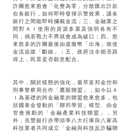
詐團愈來愈會「化整為零」分散匯出詐款
在各銀行，如何即時發揮示警效果，讓各
銀行之間能即時攔截金流；三、金融業之
間對ＡＩ使用的資源多寡及強弱各有不
同，倘若戰力不齊就會成為破口；四、愈
來愈多的詐團最後由虛擬幣「出海」致使
金流追蹤「斷線」；五、政府法令能否跟
得上，民眾是否願意配合。
其中，關於樣態的強化，最早富邦金控和
刑事警察局合作「鷹眼聯盟」，如今以Ａ
Ｉ為基礎的跨金融業的聯盟愈來愈多，包
括國泰金發動的「聯邦學習」模型、由金
管會推動的「金融產業科技聯盟」，另
外，兆豐銀行亦帶頭率八大行庫與八家高
科技業者共同成立「金融與科技反詐騙聯