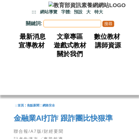
跳到主要內容
:::
網站導覽
字體:
預設
大
特大
關鍵詞:
最新消息
文章專區
數位教材
宣導教材
遊戲式教材
講師資源
關於我們
:
:
:::
首頁
焦點新聞
網路安全
金融業AI打詐 跟詐團比快狠準
聯合報/A7版/財經要聞