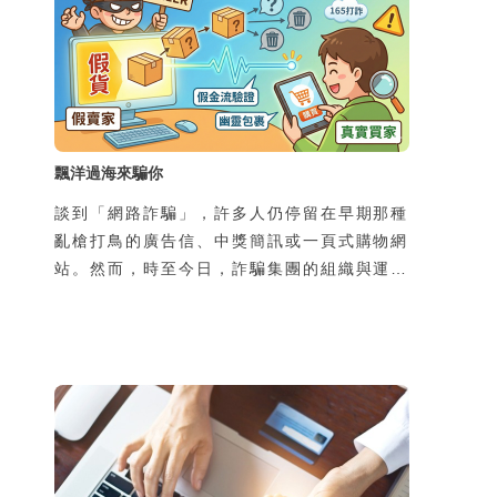
飄洋過海來騙你
談到「網路詐騙」，許多人仍停留在早期那種
亂槍打鳥的廣告信、中獎簡訊或一頁式購物網
站。然而，時至今日，詐騙集團的組織與運作
規模早已高度專業化、工業化，甚至跨國分
工，形成成熟產業鏈。過去的網路詐騙多屬
「非特定對象、一次性接觸、以靜態圖文為
主」的模式，往往在初次接觸時便直接引導受
害者前往不明網站，要求提供個資或金錢；隨
著民眾警覺性提升，這類手法的成功率已大不
如前