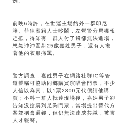
例。
前晚6時許，在世運主場館外一群印尼
籍、菲律賓籍人士吵鬧，左營警分局獲報
趕抵，得知有一群人付了錢卻無法進場，
怒氣沖沖圍剿25歲嘉姓男子，還有人揪
著他的衣服痛罵。
警方調查，嘉姓男子在網路社群IG等管
道聲稱可協助同鄉購買演唱會門票，不少
人信以為真，以1票2800元代價請他購
買；不料一群人抵達現場後，嘉姓男子卻
告知沒搶購到足夠門票，當場提出替代方
案並稱會還錢，但仍無法達成共識，被害
人才報警。