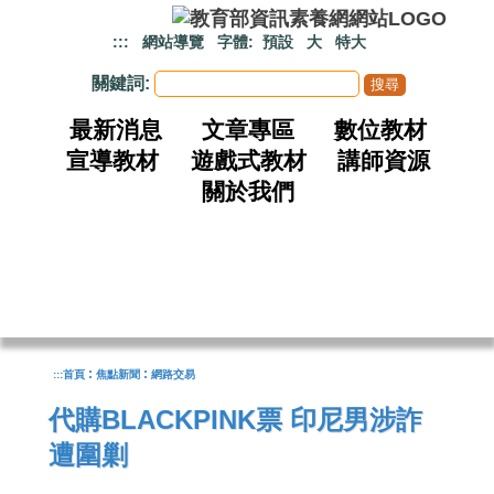
跳到主要內容
:::
網站導覽
字體:
預設
大
特大
關鍵詞:
最新消息
文章專區
數位教材
宣導教材
遊戲式教材
講師資源
關於我們
:
:
:::
首頁
焦點新聞
網路交易
代購BLACKPINK票 印尼男涉詐
遭圍剿