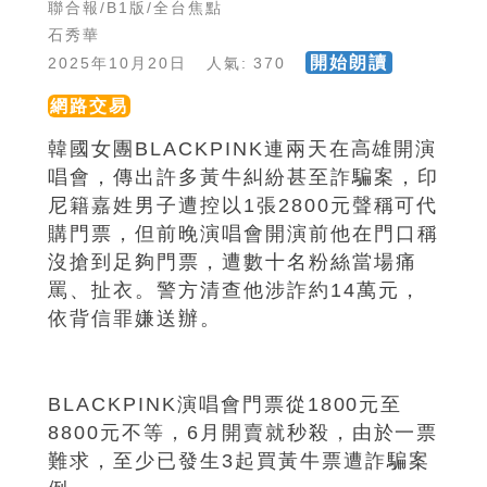
聯合報/B1版/全台焦點
石秀華
開始朗讀
2025年10月20日 人氣: 370
網路交易
韓國女團BLACKPINK連兩天在高雄開演
唱會，傳出許多黃牛糾紛甚至詐騙案，印
尼籍嘉姓男子遭控以1張2800元聲稱可代
購門票，但前晚演唱會開演前他在門口稱
沒搶到足夠門票，遭數十名粉絲當場痛
罵、扯衣。警方清查他涉詐約14萬元，
依背信罪嫌送辦。
BLACKPINK演唱會門票從1800元至
8800元不等，6月開賣就秒殺，由於一票
難求，至少已發生3起買黃牛票遭詐騙案