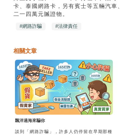
卡、泰國網路卡，另有賓士等五輛汽車、
二一四萬元贓證物。
#
網路詐騙
#
法律責任
相關文章
飄洋過海來騙你
談到「網路詐騙」，許多人仍停留在早期那種