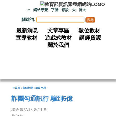
跳到主要內容
:::
網站導覽
字體:
預設
大
特大
關鍵詞:
最新消息
文章專區
數位教材
宣導教材
遊戲式教材
講師資源
關於我們
:
:
:::
首頁
焦點新聞
網路交易
詐團勾通訊行 騙到5億
聯合報/A14版/社會