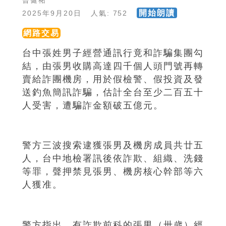
曾健祐
開始朗讀
2025年9月20日 人氣: 752
網路交易
台中張姓男子經營通訊行竟和詐騙集團勾
結，由張男收購高達四千個人頭門號再轉
賣給詐團機房，用於假檢警、假投資及發
送釣魚簡訊詐騙，估計全台至少二百五十
人受害，遭騙詐金額破五億元。
警方三波搜索逮獲張男及機房成員共廿五
人，台中地檢署訊後依詐欺、組織、洗錢
等罪，聲押禁見張男、機房核心幹部等六
人獲准。
警方指出，有詐欺前科的張男（卅歲）經