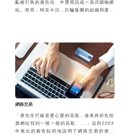
亂槍打鳥的廣告信、中獎簡訊或一頁式購物網
站。然而，時至今日，詐騙集團的組織與運作
規模早已高度專業化、工業化，甚至跨國分
工，形成成熟產業鏈。過去的網路詐騙多屬
「非特定對象、一次性接觸、以靜態圖文為
主」的模式，往往在初次接觸時便直接引導受
害者前往不明網站，要求提供個資或金錢；隨
著民眾警覺性提升，這類手法的成功率已大不
如前
網路交易
「唐先生打破老婆心愛的花瓶，後來終於在拍
賣網站找到一模一樣的花瓶......」這則2003
年推出的廣告貼切地說明了網路交易的便利
性，也反應出網路交易成為資訊時代新興的一