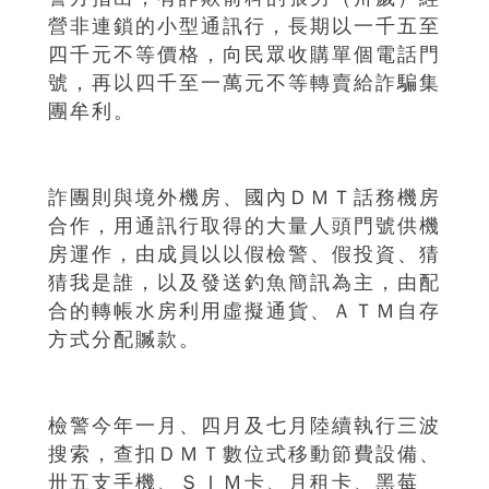
營非連鎖的小型通訊行，長期以一千五至
四千元不等價格，向民眾收購單個電話門
號，再以四千至一萬元不等轉賣給詐騙集
團牟利。
詐團則與境外機房、國內ＤＭＴ話務機房
合作，用通訊行取得的大量人頭門號供機
房運作，由成員以以假檢警、假投資、猜
猜我是誰，以及發送釣魚簡訊為主，由配
合的轉帳水房利用虛擬通貨、ＡＴＭ自存
方式分配贓款。
檢警今年一月、四月及七月陸續執行三波
搜索，查扣ＤＭＴ數位式移動節費設備、
卅五支手機、ＳＩＭ卡、月租卡、黑莓