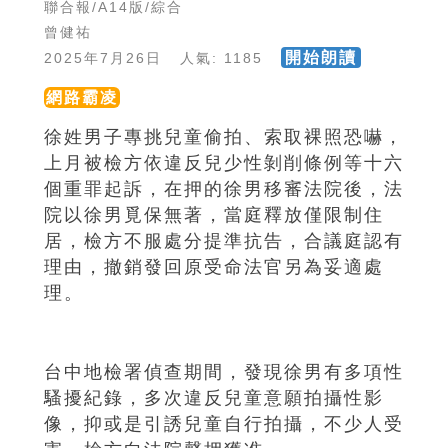
聯合報/A14版/綜合
曾健祐
開始朗讀
2025年7月26日 人氣: 1185
網路霸凌
徐姓男子專挑兒童偷拍、索取裸照恐嚇，
上月被檢方依違反兒少性剝削條例等十六
個重罪起訴，在押的徐男移審法院後，法
院以徐男覓保無著，當庭釋放僅限制住
居，檢方不服處分提準抗告，合議庭認有
理由，撤銷發回原受命法官另為妥適處
理。
台中地檢署偵查期間，發現徐男有多項性
騷擾紀錄，多次違反兒童意願拍攝性影
像，抑或是引誘兒童自行拍攝，不少人受