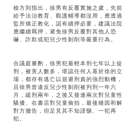
檢方則指出，徐男有反覆實施之虞，先前
給予法治教育、觀護輔導都沒用，應透過
監所矯正教化，認有續押必要，建議法院
應繼續羈押，避免徐男反覆對其他人恐
嚇、詐欺或犯兒少性剝削等嚴重行為。
合議庭審酌，徐男犯最輕本刑七年以上徒
刑，被害人數多，堪認任何人基於徐的立
場，都存有逃亡以規避刑責的強烈動機，
且徐男曾違反兒少性剝削被判刑一年六
月，緩刑兩年，之後又接連兩次對兒童性
騷擾、在書店對兒童偷拍，最後雖因和解
對方撤告，但足見其不知謹惕、一犯再
犯。