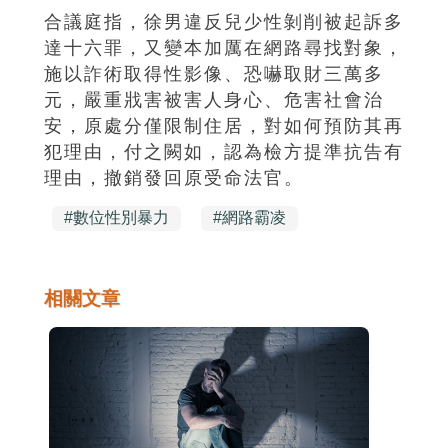
合議庭指，徐男違反兒少性剝削被起訴多
達十六罪，又變本加厲在網路尋找對象，
施以詐術取得性影像、恐嚇取財三萬多
元，嚴重戕害被害人身心、危害社會治
安，原處分僅限制住居，對如何預防其再
犯理由，付之闕如，認為檢方提準抗告有
理由，撤銷發回原受命法官。
#
數位性別暴力
#
網路霸凌
相關文章