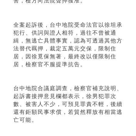
害，檢方向法院聲押獲准。
全案起訴後，台中地院受命法官以徐坦承
犯行、供詞與證人相符，過往不曾被通
緝，無逃亡具體事實，認為可透過其他方
法替代羈押，裁定五萬元交保，限制住
居，因徐覓保無著，最終改以僅限制住
居，檢察官不服提準抗告。
台中地院合議庭調查，檢察官補充說明、
起訴書接押意見欄都表示，徐男犯罪次
數、被害人不少，可預見罪責不輕，後續
還有鉅額民事求償，若貿然釋放有相當逃
亡可能。