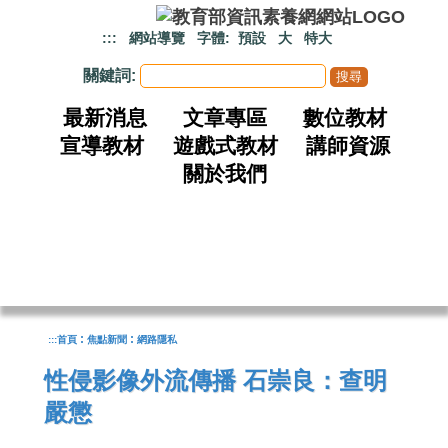
跳到主要內容
:::
網站導覽
字體:
預設
大
特大
關鍵詞:
最新消息
文章專區
數位教材
宣導教材
遊戲式教材
講師資源
關於我們
:
:
:::
首頁
焦點新聞
網路隱私
性侵影像外流傳播 石崇良：查明
嚴懲