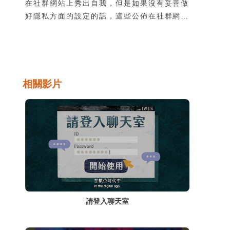
在社群網站上秀出自我，但是如果沒有妥善做
好隱私方面的設定的話，這些公佈在社群網站
上的資訊與內容，可能會成為跟蹤騷擾或網路
霸凌的禍端。除此之外，即時通訊軟體幾乎都
是親友間的聯絡，如果在即時通訊平台上進行
詐騙，取信程度和成功率都更高，不可不小
心。
相關影片
請登入聊天室