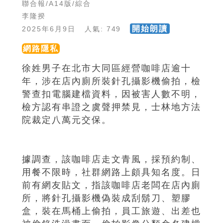
聯合報/A14版/綜合
李隆揆
開始朗讀
2025年6月9日 人氣: 749
網路隱私
徐姓男子在北市大同區經營咖啡店逾十
年，涉在店內廁所裝針孔攝影機偷拍，檢
警查扣電腦建檔資料，因被害人數不明，
檢方認有串證之虞聲押禁見，士林地方法
院裁定八萬元交保。
據調查，該咖啡店走文青風，採預約制、
用餐不限時，社群網路上頗具知名度。日
前有網友貼文，指該咖啡店老闆在店內廁
所，將針孔攝影機偽裝成刮鬍刀、塑膠
盒，裝在馬桶上偷拍，員工旅遊、出差也