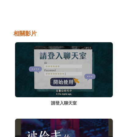
上的資訊與內容，可能會成為跟蹤騷擾或網路
霸凌的禍端。除此之外，即時通訊軟體幾乎都
是親友間的聯絡，如果在即時通訊平台上進行
詐騙，取信程度和成功率都更高，不可不小
心。
相關影片
請登入聊天室