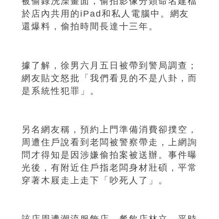
被偷錄洗澡畫面，偷拍影像分類命名建檔
於店內共用的iPad和私人電腦中。網友
還爆料，偷拍時間長達十三年。
據了解，徐男六月五日被帶到警局調查；
網友貼文怒批「我們看見的不是八卦，而
是系統性犯罪」。
另名網友稱，預約上門準備消費卻撲空，
周遭住戶說看到老闆被警察帶走，上網詢
問才得知是因涉嫌偷拍案被送辦。事件曝
光後，有附近住戶指老闆身材壯碩，平常
穿著木屐走上走下「吵死人了」。
該店周遭潮流服飾店、餐飲店林立，平時