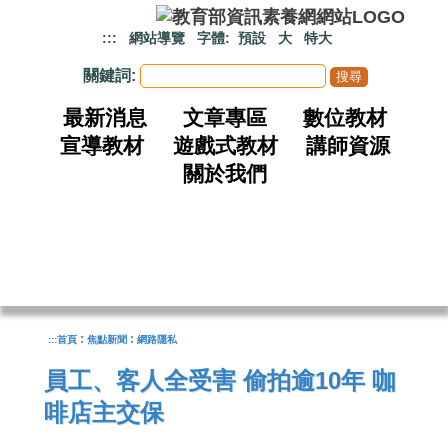
跳到主要內容
:::
網站導覽
字體:
預設
大
特大
關鍵詞:
最新消息
文章專區
數位教材
宣導教材
遊戲式教材
講師資源
關於我們
:
:
:::
首頁
焦點新聞
網路隱私
員工、客人全受害 偷拍逾10年 咖
啡店主交保