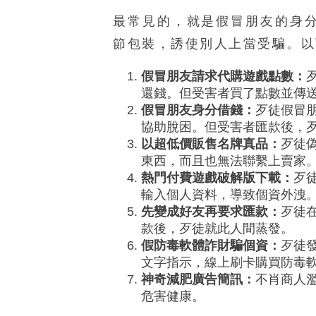
最常見的，就是假冒朋友的身
節包裝，誘使別人上當受騙。以
假冒朋友請求代購遊戲點數：
還錢。但受害者買了點數並傳
假冒朋友身分借錢：
歹徒假冒朋
協助脫困。但受害者匯款後，
以超低價販售名牌真品：
歹徒
東西，而且也無法聯繫上賣家
熱門付費遊戲破解版下載：
歹
輸入個人資料，導致個資外洩
先變成好友再要求匯款：
歹徒
款後，歹徒就此人間蒸發。
假防毒軟體詐財騙個資：
歹徒
文字指示，線上刷卡購買防毒
神奇減肥廣告簡訊：
不肖商人
危害健康。