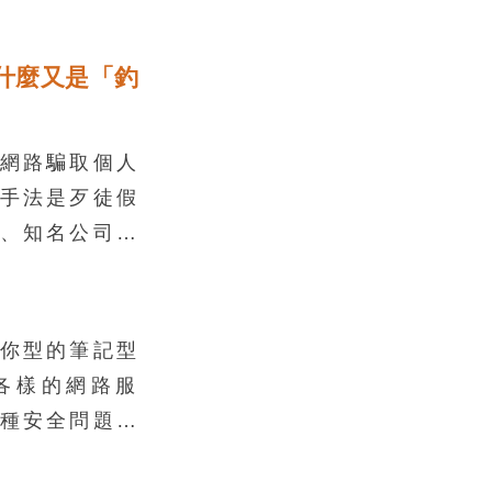
什麼又是「釣
網路騙取個人
手法是歹徒假
、知名公司等
訊或通訊軟體
放一個網址，
連到一個跟官
你型的筆記型
，這種網站就
各樣的網路服
你沒有注意到
種安全問題，
在網站輸入帳
的情境中，只
資料就通通被
，而容易被疏