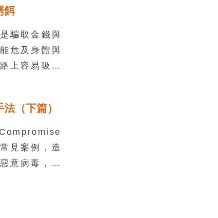
誘餌
常見的安全風
訊軟體等傳訊
是騙取金錢與
案例多半都伴
能危及身體與
路上容易吸引
做為詐騙的誘
，遇到以下情
手法（下篇）
萬不要給予任
 Compromise
常見案例，造
惡意病毒，防
下的判斷，除
查證確認外，
生網址或附件