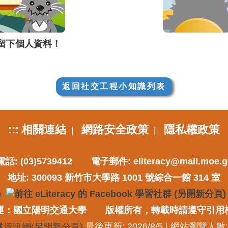
留下個人資料！
返回社交工程小知識列表
:::
相關連結
網路安全政策
隱私權政策
|
|
話: (03)5739412
電子郵件:
eliteracy@mail.moe.g
地址: 300093 新竹市大學路 1001 號綜合一館 314 室
運：國立陽明交通大學
版權所有，轉載時請遵守引用
最後更新: 2026/8/5 | 網站瀏覽人數: