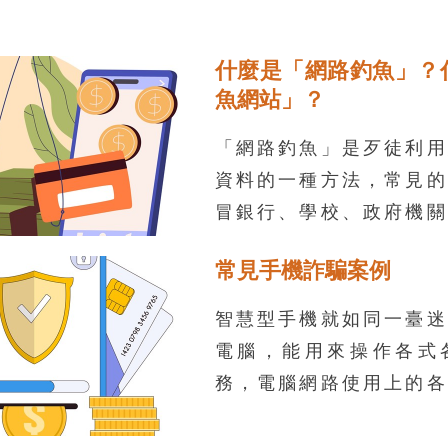
什麼是「網路釣魚」？
魚網站」？
「網路釣魚」是歹徒利用
資料的一種方法，常見的
冒銀行、學校、政府機關
名義，利用電子郵件、簡
常見手機詐騙案例
傳送訊息給你，在訊息中
只要點了這個網址，就會
智慧型手機就如同一臺迷
方網站長得很像的假網站
電腦，能用來操作各式
叫做「釣魚網站」，如果
務，電腦網路使用上的各
這個網站是假的，就直接
也同樣適用在智慧型手機
號密碼等個人資料，你的
是可能出現的形式不同