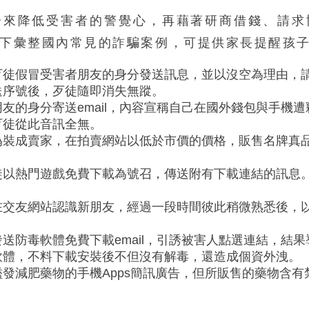
分來降低受害者的警覺心，再藉著研商借錢、請求
下彙整國內常見的詐騙案例，可提供家長提醒孩
歹徒假冒受害者朋友的身分發送訊息，並以沒空為理由，
送序號後，歹徒隨即消失無蹤。
友的身分寄送email，內容宣稱自己在國外錢包與手機
歹徒從此音訊全無。
偽裝成賣家，在拍賣網站以低於市價的價格，販售名牌真
。
徒以熱門遊戲免費下載為號召，傳送附有下載連結的訊息
。
在交友網站認識新朋友，經過一段時間彼此稍微熟悉後，
發送防毒軟體免費下載email，引誘被害人點選連結，結
軟體，不料下載安裝後不但沒有解毒，還造成個資外洩。
濫發減肥藥物的手機Apps簡訊廣告，但所販售的藥物含