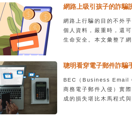
歹徒看光光囉！
網路上吸引孩子的詐騙
忽。智慧型手機使用上最
險，就是來自於簡訊或通
網路上行騙的目的不外乎
服務的惡意連結，此類的
個人資料，嚴重時，還可
隨著詐騙。
生命安全。本文彙整了網
青少年且常被有心人士
餌，家長可就此提醒孩子
聰明看穿電子郵件詐騙
形時，應該提高警覺，千
何回應，以免受害。
BEC（Business Email
商務電子郵件入侵）實際
成的損失堪比木馬程式與
範的不二法門即是收件當
了主動自行尋求第二管道
也要謹記電子郵件中的陌