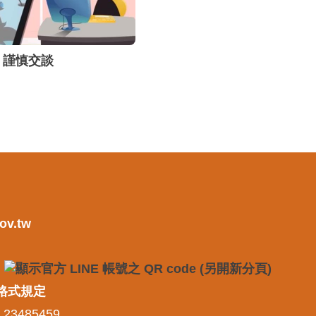
謹慎交談
ov.tw
格式規定
 23485459