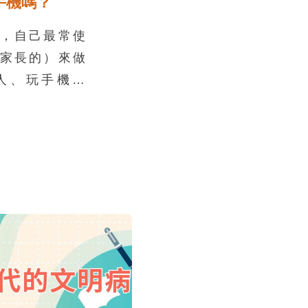
手機嗎？
輻射以及偏向類
視恐怕引起眼
，自己最常使
響視力，造成
家長的）來做
人、玩手機遊
臉書或IG，還
準備紙筆，試
務，以及每天
時間如下圖逐
。或許有些同
好擁有自己的
用，結果實際