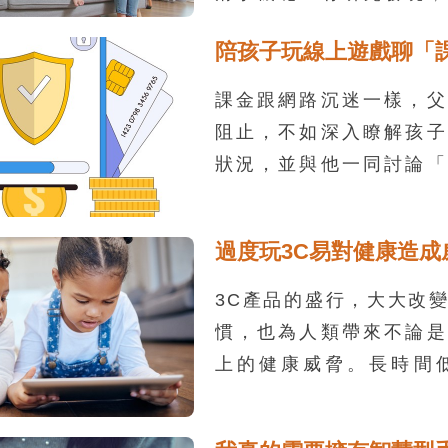
數較多的照片時，大腦裡
陪孩子玩線上遊戲聊「
知和獎賞的多巴胺系統、
的視覺皮層等區域都會
課金跟網路沉迷一樣，父
動。而如果是看到自己的
阻止，不如深入瞭解孩子
多讚，腦部的多巴胺獎賞
狀況，並與他一同討論「
化！
能增進與孩子之間的感情
自己錢包莫名變瘦的危機
過度玩3C易對健康造成
3C產品的盛行，大大改
慣，也為人類帶來不論是
上的健康威脅。長時間低
品，除了眼壓升高，提高
外，眨眼次數明顯減少