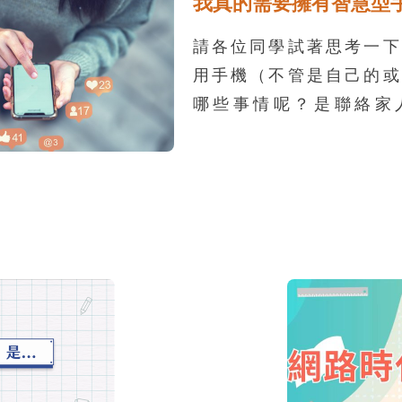
我真的需要擁有智慧型
「乾眼症」。3C產品的
似陽光的藍光，長時間注
請各位同學試著思考一下
睛的黃斑部病變，嚴重影
用手機（不管是自己的或
不可逆的傷害。
哪些事情呢？是聯絡家
戲、看影片、查資料、看
是用來做其他事呢？請你
著把你經常使用的手機服
大概會花在每一種服務的
項寫下來，然後比較一下
學會發現，原本跟家長講
手機，是為了緊急聯絡使
上並不是這樣呢！