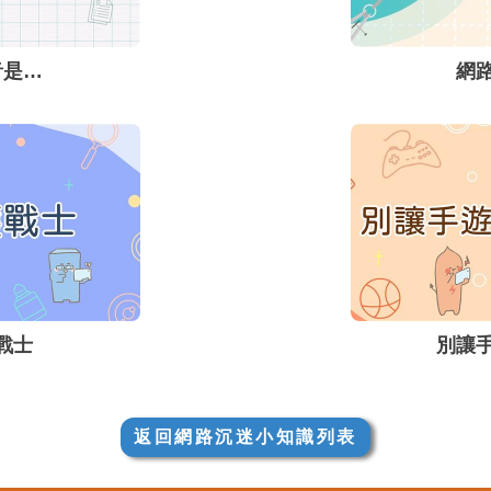
音是…
網
戰士
別讓
返回網路沉迷小知識列表