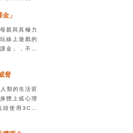
面負責社交認
課金」
與注意力有關
產生比較多活
母親與其極力
照片獲得了很
玩線上遊戲的
系統也會被活
課金」，不僅
，還可以避免
。
威脅
變人類的生活習
身體上或心理
頭使用3C產
青光眼的風險
，也容易造成