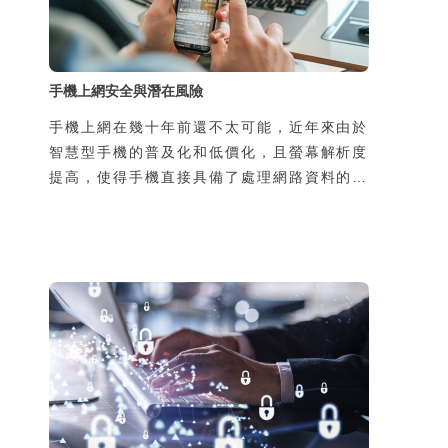
手機上網安全與潛在風險
手機上網在幾十年前還不太可能，近年來由於
智慧型手機的普及化和低價化，且螢幕解析度
提高，使得手機直接具備了處理網路資料的能
力，於是手機可隨時隨地上網，帶來許多新的
生活樂趣與便利性，但同時，也增加了使用者
個資被侵害的風險。風險的來源有二，一是過
去使用者在家中或辦公室上網，所使用的線路
是私用或是經過公司網路管理人員保護，如今
透過手機在陌生的地方使用別人的線路上網，
可能導致通訊內容被竊聽，第二個原因是由於
使用了惡意的App卻不瞭解其風險，也可能導
致個資外洩，並且可能導致本人手機的發話或
簡訊功能被盜用，所