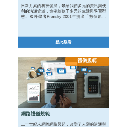
數位素養議題
日新月異的科技發展，帶給我們多元的資訊與便
利的溝通管道，也帶給孩子多元的生活與學習型
態。國外學者Prensky 2001年提出「數位原住
民」（digital native）一詞，就是在說明這些出
生於1980年後（資訊時代）的年輕族群，他們從
小與各種資訊科技一起成長，習慣也熟悉各式科
技的使用。而養育數位原住民的父母或教育人
點此觀看
員，則稱作「數位移民」（digital immigrant），
他們可能長大後，或是因為工作，才會接觸到科
技 (Prensky, 2001)。因此，數位原住民與數位移
民這二個族群在
禮儀規範
網路禮儀規範
二十世紀末網際網路興起，改變了人類的溝通與