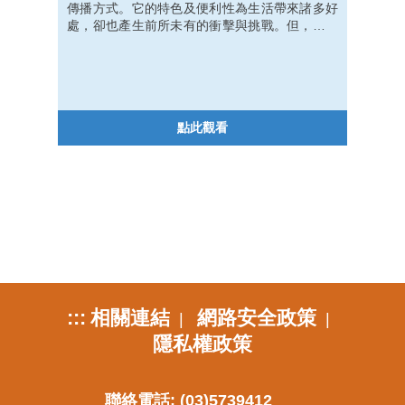
傳播方式。它的特色及便利性為生活帶來諸多好
處，卻也產生前所未有的衝擊與挑戰。但，歸根
究柢，它不過是一種工具，造成這些正面或負面
影響的是敲鍵盤、點擊滑鼠的使用者。為了不讓
自己成為「高科技野蠻人」，在踏上資訊高速公
路、猛敲鍵盤之際，實有停下來檢視自己的網路
素養及網路禮儀之必要。培養適當的網路使用習
點此觀看
慣，並善用網路的優點，避免或降低其帶來的負
面衝擊。
:::
相關連結
網路安全政策
|
|
隱私權政策
聯絡電話: (03)5739412