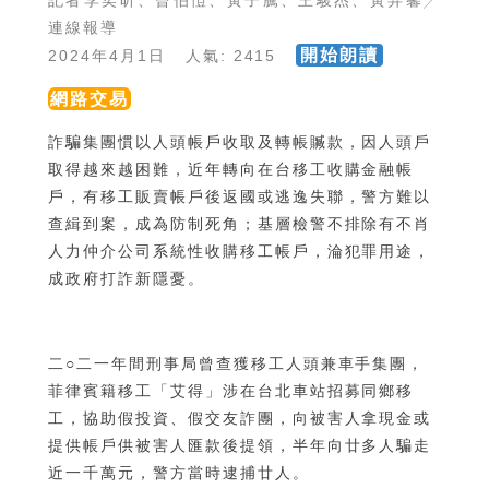
記者李奕昕、曾伯愷、黃子騰、王駿杰、黃羿馨╱
連線報導
開始朗讀
2024年4月1日 人氣: 2415
網路交易
詐騙集團慣以人頭帳戶收取及轉帳贓款，因人頭戶
取得越來越困難，近年轉向在台移工收購金融帳
戶，有移工販賣帳戶後返國或逃逸失聯，警方難以
查緝到案，成為防制死角；基層檢警不排除有不肖
人力仲介公司系統性收購移工帳戶，淪犯罪用途，
成政府打詐新隱憂。
二○二一年間刑事局曾查獲移工人頭兼車手集團，
菲律賓籍移工「艾得」涉在台北車站招募同鄉移
工，協助假投資、假交友詐團，向被害人拿現金或
提供帳戶供被害人匯款後提領，半年向廿多人騙走
近一千萬元，警方當時逮捕廿人。