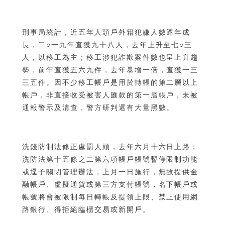
刑事局統計，近五年人頭戶外籍犯嫌人數逐年成
長，二○一九年查獲九十八人，去年上升至七○三
人，以移工為主；移工涉犯詐欺案件數也呈上升趨
勢，前年查獲五六九件，去年暴增一倍，查獲一三
三五件。因不少移工帳戶是用於轉帳的第二層以上
帳戶，非直接收受被害人匯款的第一層帳戶，未被
通報警示及清查，警方研判還有大量黑數。
洗錢防制法修正處罰人頭，去年六月十六日上路；
洗防法第十五條之二第六項帳戶帳號暫停限制功能
或逕予關閉管理辦法，上月一日施行，無故提供金
融帳戶、虛擬通貨或第三方支付帳號，名下帳戶或
帳號將會被限制每日轉帳及提領上限、禁止使用網
路銀行、得拒絕臨櫃交易或新開戶。