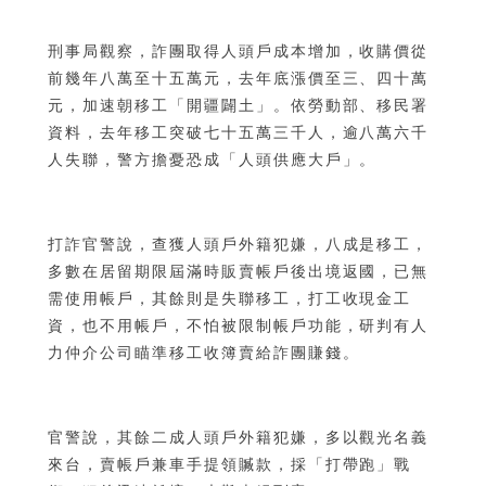
刑事局觀察，詐團取得人頭戶成本增加，收購價從
前幾年八萬至十五萬元，去年底漲價至三、四十萬
元，加速朝移工「開疆闢土」。依勞動部、移民署
資料，去年移工突破七十五萬三千人，逾八萬六千
人失聯，警方擔憂恐成「人頭供應大戶」。
打詐官警說，查獲人頭戶外籍犯嫌，八成是移工，
多數在居留期限屆滿時販賣帳戶後出境返國，已無
需使用帳戶，其餘則是失聯移工，打工收現金工
資，也不用帳戶，不怕被限制帳戶功能，研判有人
力仲介公司瞄準移工收簿賣給詐團賺錢。
官警說，其餘二成人頭戶外籍犯嫌，多以觀光名義
來台，賣帳戶兼車手提領贓款，採「打帶跑」戰