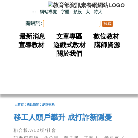
跳到主要內容
:::
網站導覽
字體:
預設
大
特大
關鍵詞:
最新消息
文章專區
數位教材
宣導教材
遊戲式教材
講師資源
關於我們
:
:
:::
首頁
焦點新聞
網路交易
移工人頭戶攀升 成打詐新隱憂
聯合報/A12版/社會