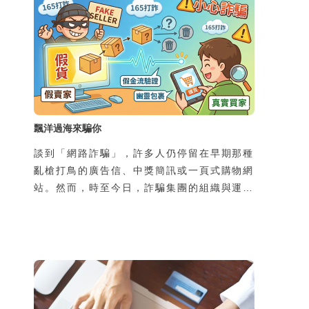
飄洋過海來騙你
談到「網路詐騙」，許多人仍停留在早期那種
亂槍打鳥的廣告信、中獎簡訊或一頁式購物網
站。然而，時至今日，詐騙集團的組織與運作
規模早已高度專業化、工業化，甚至跨國分
工，形成成熟產業鏈。過去的網路詐騙多屬
「非特定對象、一次性接觸、以靜態圖文為
主」的模式，往往在初次接觸時便直接引導受
害者前往不明網站，要求提供個資或金錢；隨
著民眾警覺性提升，這類手法的成功率已大不
如前