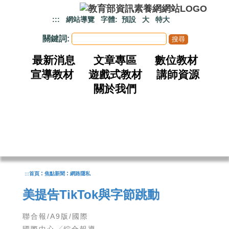
跳到主要內容
:::
網站導覽
字體:
預設
大
特大
關鍵詞:
最新消息
文章專區
數位教材
宣導教材
遊戲式教材
講師資源
關於我們
:
:
:::
首頁
焦點新聞
網路隱私
美提告TikTok與字節跳動
聯合報/A9版/國際