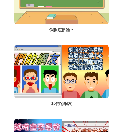
你到底是誰？
我們的網友