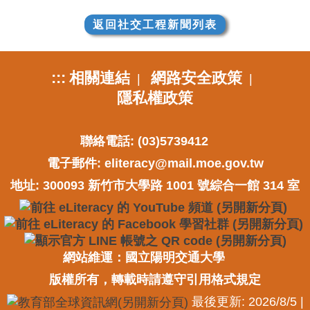
返回社交工程新聞列表
:::
相關連結
網路安全政策
|
|
隱私權政策
聯絡電話: (03)5739412
電子郵件:
eliteracy@mail.moe.gov.tw
地址: 300093 新竹市大學路 1001 號綜合一館 314 室
網站維運：國立陽明交通大學
版權所有，轉載時請遵守引用格式規定
最後更新: 2026/8/5 |