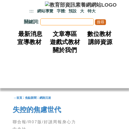
跳到主要內容
:::
網站導覽
字體:
預設
大
特大
關鍵詞:
最新消息
文章專區
數位教材
宣導教材
遊戲式教材
講師資源
關於我們
:
:
:::
首頁
焦點新聞
網路沉迷
失控的焦慮世代
聯合報/R07版/好讀周報身心力