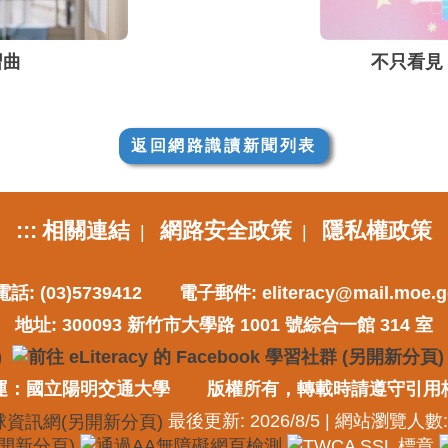
習曲
不只看見
返回網路識讀新聞列表
:::
相關連結
網路安全政策
隱私權政策
|
|
話: (03)5739412
電子郵件:
eliteracy@mail.moe.g
地址: 300093 新竹市大學路 1001 號綜合一館 314 室
運：國立陽明交通大學
版權所有，轉載時請遵守引用
最後更新: 2026/8/5 | 網站瀏覽人數: