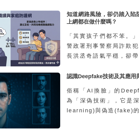
知道網路風險，卻仍踏入陷
上網都在做什麼嗎？
「其實孩子們都不笨。」
警政署刑事警察局詐欺犯
長洪丞奇語氣平穩，卻帶
感受。他接著說：「外界
車手的孩子，都是家裡有
認識Deepfake技術及其應
源，然而我們的統計並不
俗稱「AI換臉」的Deep
因為家庭功能不彰而涉案
為「深偽技術」，它是深度
兩成，其餘八成都是再
learning)與偽造(fak
庭，家裡沒有特別辛苦，
一類利用深度學習技術進
錢。」那為什麼這些學生
影像合成的技術。Deep
事這樣的違法行為呢？