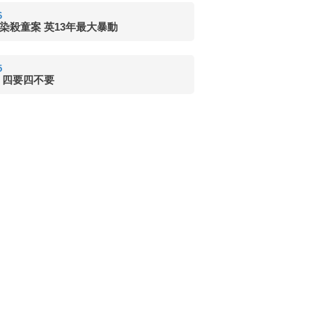
6
染殺童案 英13年最大暴動
5
 四要四不要