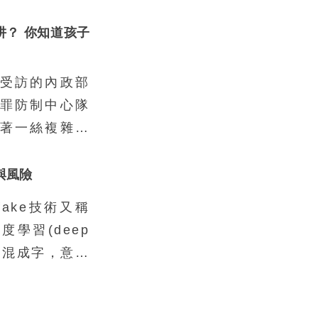
阱？ 你知道孩子
受訪的內政部
罪防制中心隊
著一絲複雜的
常以為會去當
狀況、缺乏資
用與風險
是這樣。真正
fake技術又稱
的孩子，不到
學習(deep
普通不過的家
e)的混成字，意指
也不是因為缺
行逼真的人像
還要冒險去從
fake技術之所