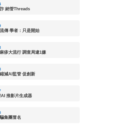
4
 納管Threads
9
息流傳 學者：只是開始
3
麻疹大流行 調查局逮1嫌
3
縮減AI監管 促創新
7
擊AI 推影片生成器
0
騙集團冒名