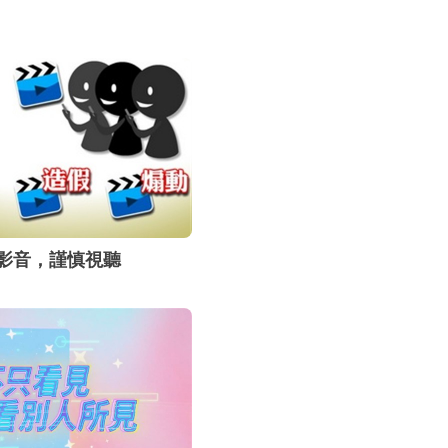
原因，在於它
輕鬆地取得，
腦或行動裝置
或惡意的應用
世界必須嚴肅
來的巨大衝擊。
影音，謹慎視聽