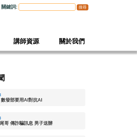
關鍵詞:
講師資源
關於我們
聞
8
 數發部要用AI對抗AI
8
尾哥 傳詐騙訊息 男子送辦