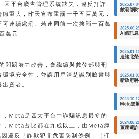
（臉書）因平台廣告管理系統缺失，違反打詐
2025.07.0
數發部防詐
情節重大，昨天宣布重罰一千五百萬元，
正可連續處罰。若連同前一次挨罰一百萬
2025.06.2
AI假訊
六百萬元。
2025.01.1
造謠北榮
現的問題努力改善，會繼續與數發部與刑
台環境安全性，並讓用戶清楚識別臉書與
2025.01.0
新政府將
者與出資者。
2024.10.1
Meta進
，Meta是四大平台中詐騙訊息最多的
2024.08.2
，Meta占比都在九成以上，由Meta經
董座遭詐
至今已因違反「詐欺犯罪危害防制條例」（打