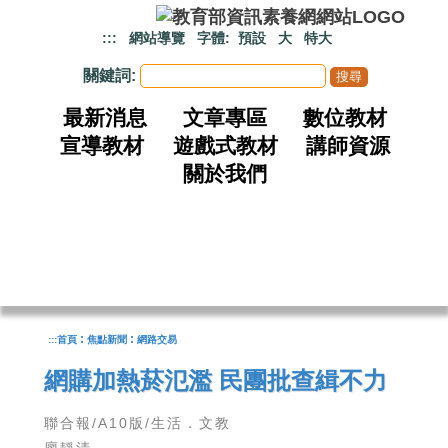
跳到主要內容
:::
網站導覽
字體:
預設
大
特大
關鍵詞:
最新消息
文章專區
數位教材
宣導教材
遊戲式教材
講師資源
關於我們
:
:
:::
首頁
焦點新聞
網路交易
網購加熱菸氾濫 民團批查緝不力
聯合報/A10版/生活．文教