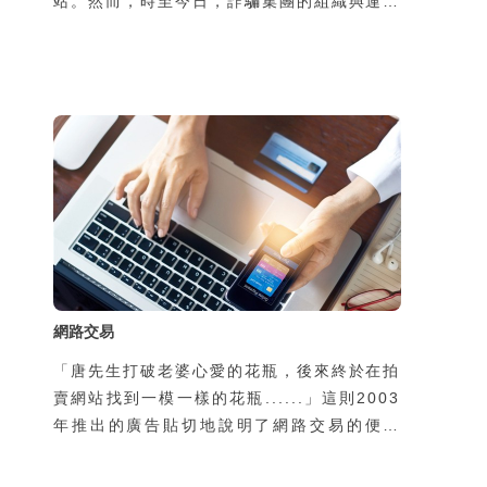
站。然而，時至今日，詐騙集團的組織與運作
規模早已高度專業化、工業化，甚至跨國分
工，形成成熟產業鏈。過去的網路詐騙多屬
「非特定對象、一次性接觸、以靜態圖文為
主」的模式，往往在初次接觸時便直接引導受
害者前往不明網站，要求提供個資或金錢；隨
著民眾警覺性提升，這類手法的成功率已大不
如前
網路交易
「唐先生打破老婆心愛的花瓶，後來終於在拍
賣網站找到一模一樣的花瓶......」這則2003
年推出的廣告貼切地說明了網路交易的便利
性，也反應出網路交易成為資訊時代新興的一
種交易模式與類型，但因為與傳統面對面的交