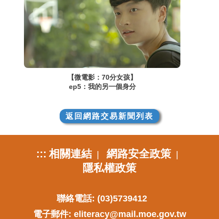
【微電影：70分女孩】
ep5：我的另一個身分
返回網路交易新聞列表
:::
相關連結
網路安全政策
|
|
隱私權政策
聯絡電話: (03)5739412
電子郵件:
eliteracy@mail.moe.gov.tw