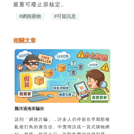
最重可廢止原核定。
#
網路購物
#
可疑訊息
相關文章
飄洋過海來騙你
談到「網路詐騙」，許多人仍停留在早期那種
亂槍打鳥的廣告信、中獎簡訊或一頁式購物網