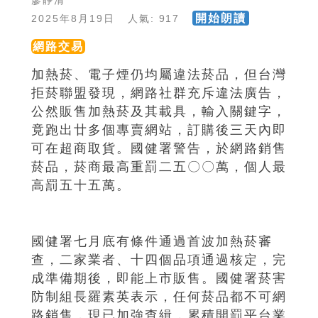
廖靜清
開始朗讀
2025年8月19日 人氣: 917
網路交易
加熱菸、電子煙仍均屬違法菸品，但台灣
拒菸聯盟發現，網路社群充斥違法廣告，
公然販售加熱菸及其載具，輸入關鍵字，
竟跑出廿多個專賣網站，訂購後三天內即
可在超商取貨。國健署警告，於網路銷售
菸品，菸商最高重罰二五〇〇萬，個人最
高罰五十五萬。
國健署七月底有條件通過首波加熱菸審
查，二家業者、十四個品項通過核定，完
成準備期後，即能上市販售。國健署菸害
防制組長羅素英表示，任何菸品都不可網
路銷售，現已加強查緝，累積開罰平台業