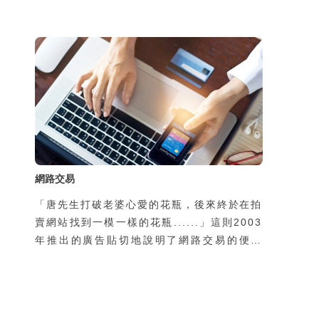
「非特定對象、一次性接觸、以靜態圖文為
主」的模式，往往在初次接觸時便直接引導受
害者前往不明網站，要求提供個資或金錢；隨
著民眾警覺性提升，這類手法的成功率已大不
如前
網路交易
「唐先生打破老婆心愛的花瓶，後來終於在拍
賣網站找到一模一樣的花瓶......」這則2003
年推出的廣告貼切地說明了網路交易的便利
性，也反應出網路交易成為資訊時代新興的一
種交易模式與類型，但因為與傳統面對面的交
易方式不同，而容易衍生出網路交易詐騙問
題。要知道網路交易的內容及類型，如何防範