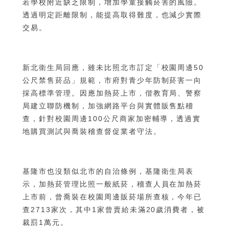
若學校附近缺乏限制，增加學童接觸菸害的風險。
透過明定距離限制，能提高取得難度，也減少實際
交易。
新北衛生局回應，雖未比照北市訂定「校園周邊50
公尺禁售菸品」規範，市府對青少年防制菸害一向
採高標準管理。因應加熱菸上市，偕教育局、警察
局建立聯防機制，加強網路平台與實體販售點稽
查，針對校園周邊100公尺商家加密輔導，透過實
地購買測試與喬裝稽查督促業者守法。
基隆市也沒類似北市的自治條例，基隆衛生局表
示，加熱菸管理比照一般紙菸，稽查人員在加熱菸
上市前，曾喬裝在校園周邊販菸場所查核，今年已
查2713家次，其中1家曾賣給未滿20歲消費者，被
裁罰1萬元。