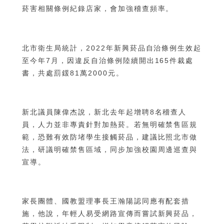
菸害相關條例紀錄店家，會加強稽查頻率。
北市衛生局統計，2022年新興菸品自治條例生效起
至今年7月，因違反自治條例陸續開出165件裁處
書，共處罰鍰81萬2000元。
新北議員陳偉杰說，新北去年起增聘8名稽查人
員，人力並非專責針對加熱菸。若無明確禁售區規
範，恐難有效防堵學生接觸菸品，建議比照北市做
法，研議明確禁售區域，同步加強校園周邊巡查與
宣導。
家長團體、國教盟理事長王瀚陽認同應有配套措
施，他說，年輕人易受網路宣傳而嘗試新興菸品，