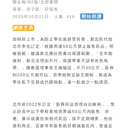
聯合報/B2版/北部要聞
張策、洪子凱、邱瑞杰
開始朗讀
2025年10月21日 人氣: 416
網路交易
加熱菸上市，為防止學生族群受菸害，新北民代指
北市率先訂定「校園周邊50公尺禁止販售菸品」明
確規範，建議新北應比照畫出保護範圍，「北市能
做到，新北沒理由不行，保護學童不該有灰色地
帶。」國教盟理事長王瀚陽說，不只50公尺，延伸
到200公尺都可以，若學校附近缺乏限制，易成為
學生私下交易或代購熱點，遠一點就少一點誘惑。
北市府2022年訂定「新興菸品管理自治條例」，禁
止距高中以下學校基地境界線50公尺內販售、供
應、展示或廣告加熱式菸品，採不定期稽查，包括
便利商店、店家等有販售紙菸都涵蓋在內，曾違反