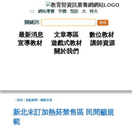
跳到主要內容
:::
網站導覽
字體:
預設
大
特大
關鍵詞:
最新消息
文章專區
數位教材
宣導教材
遊戲式教材
講師資源
關於我們
:
:
:::
首頁
焦點新聞
網路交易
新北未訂加熱菸禁售區 民間籲規
範