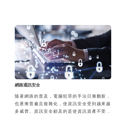
力，於是手機可隨時隨地上網，帶來許多新的
生活樂趣與便利性，但同時，也增加了使用者
個資被侵害的風險。風險的來源有二，一是過
去使用者在家中或辦公室上網，所使用的線路
是私用或是經過公司網路管理人員保護，如今
透過手機在陌生的地方使用別人的線路上網，
可能導致通訊內容被竊聽，第二個原因是由於
使用了惡意的App卻不瞭解其風險，也可能導
致個資外洩，並且可能導致本人手機的發話或
簡訊功能被盜用，所
網路通訊安全
隨著網路的普及，電腦犯罪的手法日漸翻新，
也逐漸普遍且複雜化，使資訊安全受到越來越
多威脅。資訊安全顧及的是使資訊資產不受到
有意或無意地洩漏、破壞、假造，以及未經授
權的獲取、使用、修改。然而不管是機關團體
的整體資訊安全，或是個人使用上的安全顧