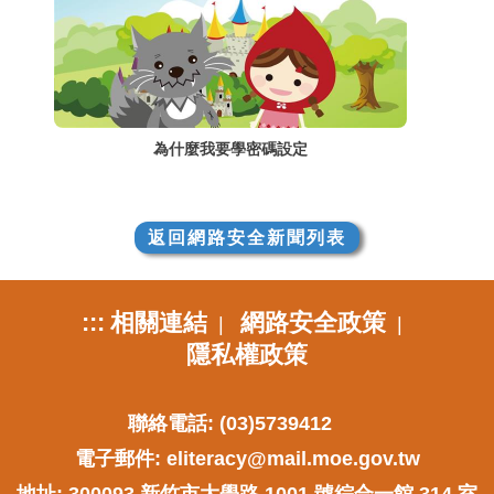
為什麼我要學密碼設定
返回網路安全新聞列表
:::
相關連結
網路安全政策
|
|
隱私權政策
聯絡電話: (03)5739412
電子郵件:
eliteracy@mail.moe.gov.tw
地址: 300093 新竹市大學路 1001 號綜合一館 314 室