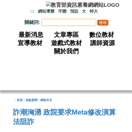
跳到主要內容
:::
網站導覽
字體:
預設
大
特大
關鍵詞:
最新消息
文章專區
數位教材
宣導教材
遊戲式教材
講師資源
關於我們
:
:
:::
首頁
焦點新聞
網路安全
詐潮洶湧 政院要求Meta修改演算
法阻詐