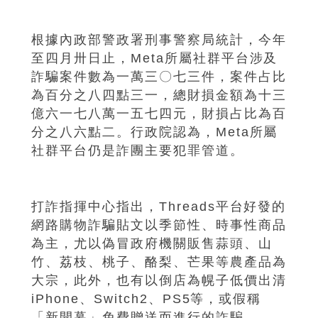
根據內政部警政署刑事警察局統計，今年
至四月卅日止，Meta所屬社群平台涉及
詐騙案件數為一萬三〇七三件，案件占比
為百分之八四點三一，總財損金額為十三
億六一七八萬一五七四元，財損占比為百
分之八六點二。行政院認為，Meta所屬
社群平台仍是詐團主要犯罪管道。
打詐指揮中心指出，Threads平台好發的
網路購物詐騙貼文以季節性、時事性商品
為主，尤以偽冒政府機關販售蒜頭、山
竹、荔枝、桃子、酪梨、芒果等農產品為
大宗，此外，也有以倒店為幌子低價出清
iPhone、Switch2、PS5等，或假稱
「新開幕」免費贈送而進行的詐騙。