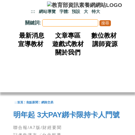
跳到主要內容
:::
網站導覽
字體:
預設
大
特大
關鍵詞:
最新消息
文章專區
數位教材
宣導教材
遊戲式教材
講師資源
關於我們
:
:
:::
首頁
焦點新聞
網路交易
明年起 3大PAY綁卡限持卡人門號
聯合報/A7版/財經要聞