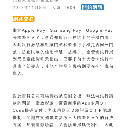
記者朱漢崙╱台北報導
開始朗讀
2023年11月8日 人氣: 4604
網路交易
由於Apple Pay、Samsung Pay、Google Pay
等國際ＰＡＹ，會通知銀行正在綁卡的手機門號，
因此銀行必須核對該門號和發卡行手機是否同一門
號，防止民眾的信用卡遭「盜綁」。金管會銀行局
副局長童政彰昨天指出，已要求前十大發卡銀行十
月底全部導入，其他全體發卡機構則要在今年底前
導入。
對於百貨公司商場傳出被盜刷之後，無法向銀行請
款的問題，童政彰說，百貨商場的App多用QR
Code掃碼支付，尚未用到三Ｄ驗證及ＯＴＰ認證
機制，問題在於如果要參考三大國際ＰＡＹ的解決
方案，加裝這類驗證，又會妨礙掃碼便利性，因此