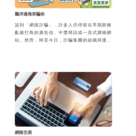
飄洋過海來騙你
談到「網路詐騙」，許多人仍停留在早期那種
亂槍打鳥的廣告信、中獎簡訊或一頁式購物網
站。然而，時至今日，詐騙集團的組織與運作
規模早已高度專業化、工業化，甚至跨國分
工，形成成熟產業鏈。過去的網路詐騙多屬
「非特定對象、一次性接觸、以靜態圖文為
主」的模式，往往在初次接觸時便直接引導受
害者前往不明網站，要求提供個資或金錢；隨
著民眾警覺性提升，這類手法的成功率已大不
如前
網路交易