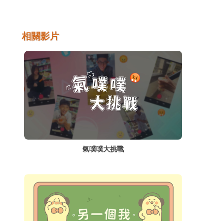
是親友間的聯絡，如果在即時通訊平台上進行
詐騙，取信程度和成功率都更高，不可不小
心。
相關影片
氣噗噗大挑戰