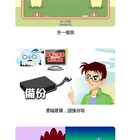
另一個我
雲端硬碟，謹慎存取