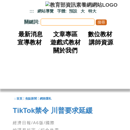
跳到主要內容
:::
網站導覽
字體:
預設
大
特大
關鍵詞:
最新消息
文章專區
數位教材
宣導教材
遊戲式教材
講師資源
關於我們
:
:
:::
首頁
焦點新聞
網路隱私
TikTok禁令 川普要求延緩
經濟日報/A6版/國際