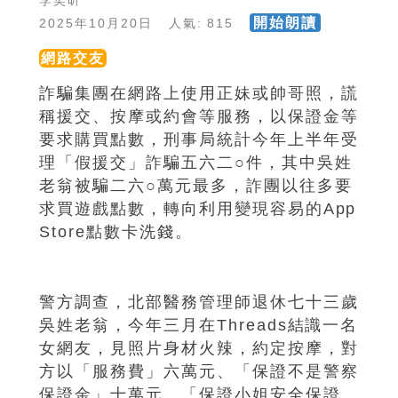
李奕昕
開始朗讀
2025年10月20日 人氣: 815
網路交友
詐騙集團在網路上使用正妹或帥哥照，謊
稱援交、按摩或約會等服務，以保證金等
要求購買點數，刑事局統計今年上半年受
理「假援交」詐騙五六二○件，其中吳姓
老翁被騙二六○萬元最多，詐團以往多要
求買遊戲點數，轉向利用變現容易的App
Store點數卡洗錢。
警方調查，北部醫務管理師退休七十三歲
吳姓老翁，今年三月在Threads結識一名
女網友，見照片身材火辣，約定按摩，對
方以「服務費」六萬元、「保證不是警察
保證金」十萬元、「保證小姐安全保證