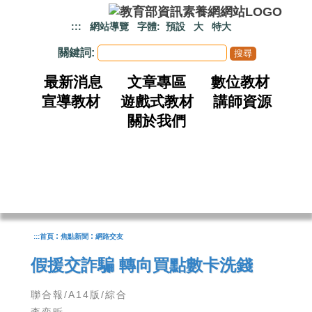
跳到主要內容
:::
網站導覽
字體:
預設
大
特大
關鍵詞:
最新消息
文章專區
數位教材
宣導教材
遊戲式教材
講師資源
關於我們
:
:
:::
首頁
焦點新聞
網路交友
假援交詐騙 轉向買點數卡洗錢
聯合報/A14版/綜合