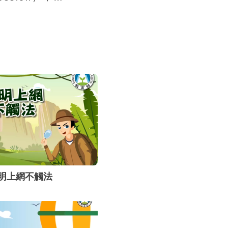
。
也包括利用各
遞訊息或想法
明上網不觸法