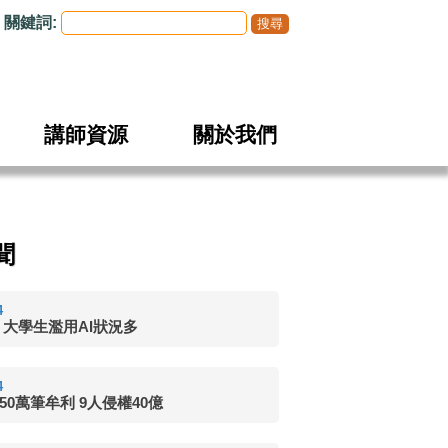
關鍵詞:
講師資源
關於我們
聞
4
 大學生濫用AI狀況多
4
50萬筆牟利 9人侵權40億