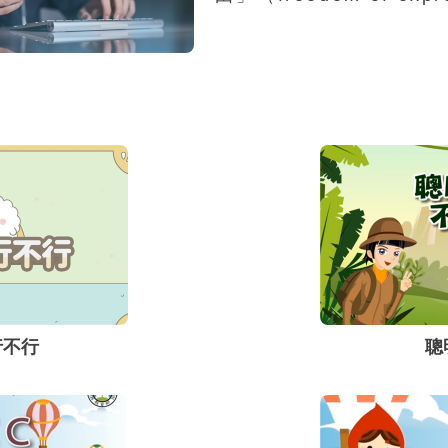
及其可能觸犯之法律條文
別用於不僅是言語說話，
式媒介來找尋、接受、傳
的行動自由。
行不行
聰