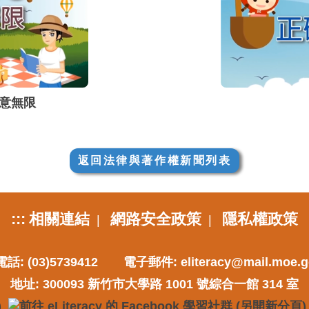
創意無限
返回法律與著作權新聞列表
:::
相關連結
網路安全政策
隱私權政策
|
|
話: (03)5739412
電子郵件:
eliteracy@mail.moe.g
地址: 300093 新竹市大學路 1001 號綜合一館 314 室