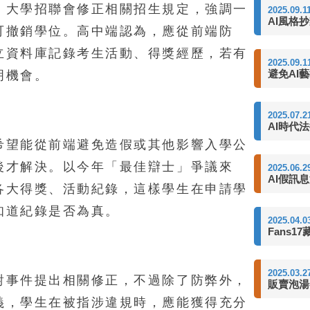
，大學招聯會修正相關招生規定，強調一
2025.09.1
AI風格
可撤銷學位。高中端認為，應從前端防
立資料庫記錄考生活動、得獎經歷，若有
2025.09.1
避免AI
明機會。
2025.07.2
AI時代
希望能從前端避免造假或其他影響入學公
後才解決。以今年「最佳辯士」爭議來
2025.06.2
AI假訊
各大得獎、活動紀錄，這樣學生在申請學
知道紀錄是否為真。
2025.04.0
Fans1
2025.03.2
對事件提出相關修正，不過除了防弊外，
販賣泡湯
義，學生在被指涉違規時，應能獲得充分