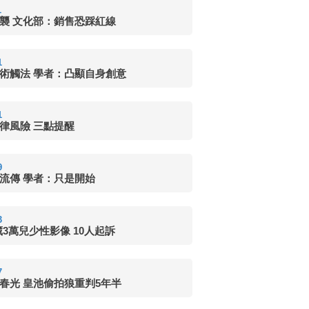
1
抄襲 文化部：銷售恐踩紅線
1
藝術觸法 學者：凸顯自身創意
1
法律風險 三點提醒
9
息流傳 學者：只是開始
3
7藏3萬兒少性影像 10人起訴
7
春光 皇池偷拍狼重判5年半