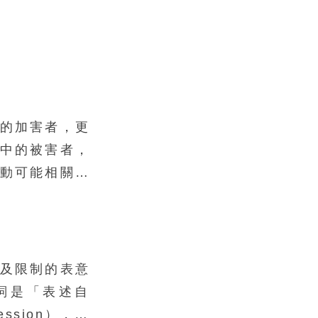
的加害者，更
中的被害者，
動可能相關的
且避免成為被
重要的基本常
可能涉及的相
電腦使用、網
及限制的表意
交易及著作權
詞是「表述自
生的犯罪型態
ression），特