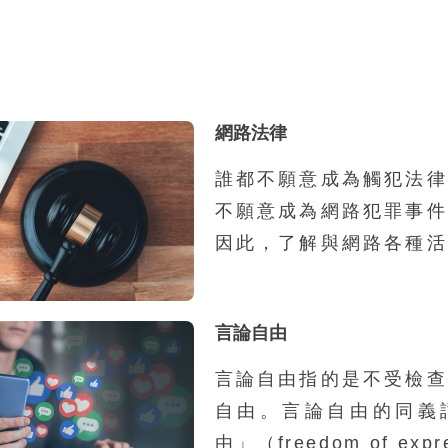
網路法律
誰都不願意成為觸犯法律
不願意成為網路犯罪事件
因此，了解與網路各種活
法律規範，以求不犯罪並
害者，是現在網路公民
言論自由
識。以下將各種網路活動
關法律依性質區分為妨害
言論自由指的是不受檢查
路人際、網路色情、網路
自由。言論自由的同義
等項目，分別說明可能發
由」（freedom of exp