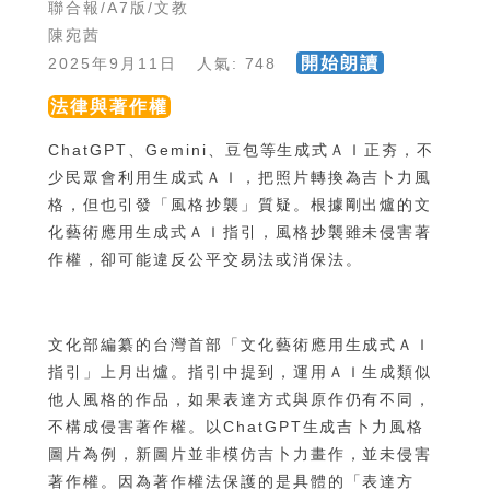
聯合報/A7版/文教
陳宛茜
開始朗讀
2025年9月11日 人氣: 748
法律與著作權
ChatGPT、Gemini、豆包等生成式ＡＩ正夯，不
少民眾會利用生成式ＡＩ，把照片轉換為吉卜力風
格，但也引發「風格抄襲」質疑。根據剛出爐的文
化藝術應用生成式ＡＩ指引，風格抄襲雖未侵害著
作權，卻可能違反公平交易法或消保法。
文化部編纂的台灣首部「文化藝術應用生成式ＡＩ
指引」上月出爐。指引中提到，運用ＡＩ生成類似
他人風格的作品，如果表達方式與原作仍有不同，
不構成侵害著作權。以ChatGPT生成吉卜力風格
圖片為例，新圖片並非模仿吉卜力畫作，並未侵害
著作權。因為著作權法保護的是具體的「表達方