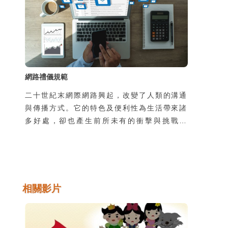
（digital immigrant），他們可能長大後，
或是因為工作，才會接觸到科技 (Prensky,
2001)。因此，數位原住民與數位移民這二個
族群在
網路禮儀規範
二十世紀末網際網路興起，改變了人類的溝通
與傳播方式。它的特色及便利性為生活帶來諸
多好處，卻也產生前所未有的衝擊與挑戰。
但，歸根究柢，它不過是一種工具，造成這些
正面或負面影響的是敲鍵盤、點擊滑鼠的使用
者。為了不讓自己成為「高科技野蠻人」，在
踏上資訊高速公路、猛敲鍵盤之際，實有停下
來檢視自己的網路素養及網路禮儀之必要。培
相關影片
養適當的網路使用習慣，並善用網路的優點，
避免或降低其帶來的負面衝擊。