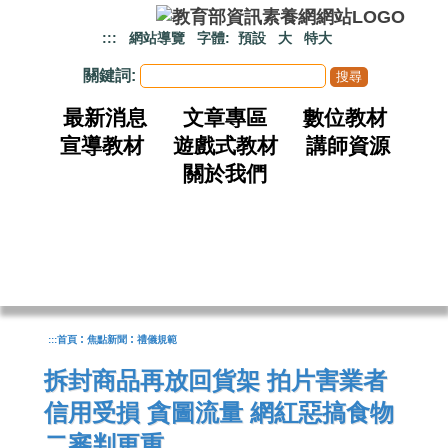
跳到主要內容
:::
網站導覽
字體:
預設
大
特大
關鍵詞:
最新消息
文章專區
數位教材
宣導教材
遊戲式教材
講師資源
關於我們
:
:
:::
首頁
焦點新聞
禮儀規範
拆封商品再放回貨架 拍片害業者
信用受損 貪圖流量 網紅惡搞食物
二審判更重