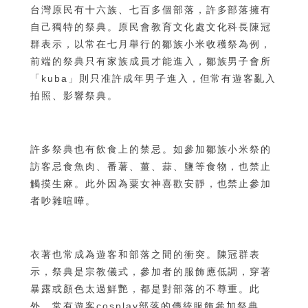
台灣原民有十六族、七百多個部落，許多部落擁有
自己獨特的祭典。原民會教育文化處文化科長陳冠
群表示，以常在七月舉行的鄒族小米收穫祭為例，
前端的祭典只有家族成員才能進入，鄒族男子會所
「kuba」則只准許成年男子進入，但常有遊客亂入
拍照、影響祭典。
許多祭典也有飲食上的禁忌。如參加鄒族小米祭的
訪客忌食魚肉、番薯、薑、蒜、鹽等食物，也禁止
觸摸生麻。此外因為粟女神喜歡安靜，也禁止參加
者吵雜喧嘩。
衣著也常成為遊客和部落之間的衝突。陳冠群表
示，祭典是宗教儀式，參加者的服飾應低調，穿著
暴露或顏色太過鮮艷，都是對部落的不尊重。此
外，常有遊客cosplay部落的傳統服飾參加祭典，