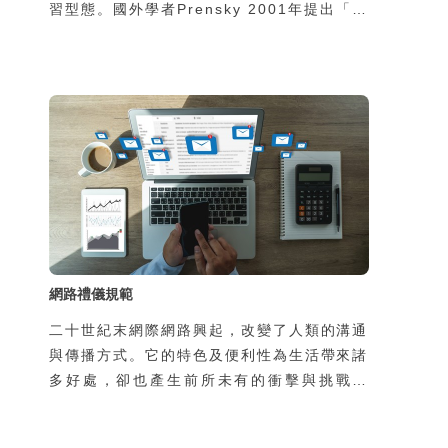
習型態。國外學者Prensky 2001年提出「數
位原住民」（digital native）一詞，就是在
說明這些出生於1980年後（資訊時代）的年
輕族群，他們從小與各種資訊科技一起成長，
習慣也熟悉各式科技的使用。而養育數位原住
民的父母或教育人員，則稱作「數位移民」
（digital immigrant），他們可能長大後，
或是因為工作，才會接觸到科技 (Prensky,
2001)。因此，數位原住民與數位移民這二個
族群在
網路禮儀規範
二十世紀末網際網路興起，改變了人類的溝通
與傳播方式。它的特色及便利性為生活帶來諸
多好處，卻也產生前所未有的衝擊與挑戰。
但，歸根究柢，它不過是一種工具，造成這些
正面或負面影響的是敲鍵盤、點擊滑鼠的使用