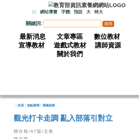
跳到主要內容
:::
網站導覽
字體:
預設
大
特大
關鍵詞:
最新消息
文章專區
數位教材
宣導教材
遊戲式教材
講師資源
關於我們
:
:
:::
首頁
焦點新聞
禮儀規範
觀光打卡走調 亂入部落引對立
聯合報/A7版/文教