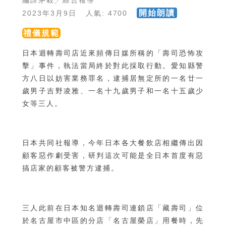
編譯茅毅╱綜合報導
開始朗讀
2023年3月9日 人氣: 4700
禮儀規範
日本迴轉壽司店近來頻傳日媒所稱的「壽司恐怖攻
擊」事件，執法當局終於對此採取行動。愛知縣警
方八日以妨害業務罪名，逮捕居無定所的一名廿一
歲男子吉野凌雅、一名十九歲男子和一名十五歲少
女等三人。
日本共同社報導，今年日本各大餐飲店相繼傳出因
顧客惡作劇受害，研判這次可能是全日本首度有惡
搞店家的顧客被警方逮捕。
三人此前在日本知名迴轉壽司連鎖店「藏壽司」位
於名古屋市中區的分店「名古屋榮店」用餐時，先