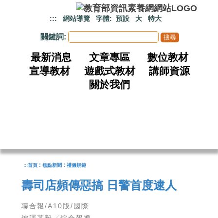
跳到主要內容
:::
網站導覽
字體:
預設
大
特大
關鍵詞:
最新消息
文章專區
數位教材
宣導教材
遊戲式教材
講師資源
關於我們
:
:
:::
首頁
焦點新聞
禮儀規範
壽司店頻傳惡搞 日警首度逮人
聯合報/A10版/國際