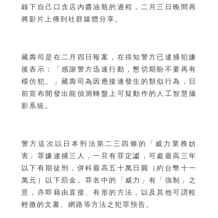
錄下自己口含店內醬油瓶的過程，二月三日晚間再
將影片上傳到社群媒體分享。
藏壽司是在二月四日報案，在得知警方已逮捕犯嫌
後表示：「感謝警方迅速行動，懇切期盼不要再有
模仿犯。」藏壽司為因應接連發生的類似行為，日
前宣布開發出能偵測轉盤上可疑動作的人工智慧攝
影系統。
警方這次以日本刑法第二三四條的「威力業務妨
害」罪嫌逮捕三人，一旦有罪定讞，可處最高三年
以下有期徒刑，併科最高五十萬日圓（約台幣十一
萬元）以下罰金。罪名中的「威力」有「強制」之
意，亦即藉由直接、有形的方法，以及其他可謂較
輕微的文書、網路等方法之犯罪預告。