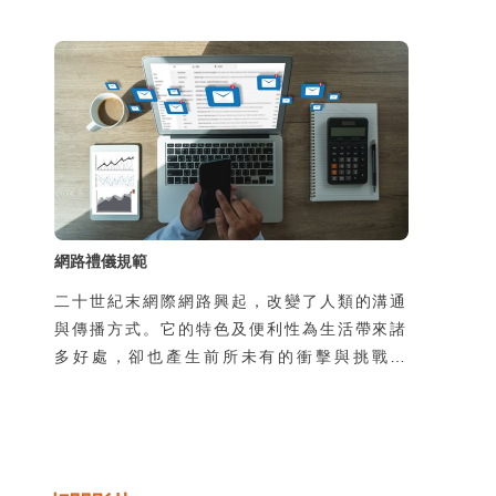
說明這些出生於1980年後（資訊時代）的年
輕族群，他們從小與各種資訊科技一起成長，
習慣也熟悉各式科技的使用。而養育數位原住
民的父母或教育人員，則稱作「數位移民」
（digital immigrant），他們可能長大後，
或是因為工作，才會接觸到科技 (Prensky,
2001)。因此，數位原住民與數位移民這二個
族群在
網路禮儀規範
二十世紀末網際網路興起，改變了人類的溝通
與傳播方式。它的特色及便利性為生活帶來諸
多好處，卻也產生前所未有的衝擊與挑戰。
但，歸根究柢，它不過是一種工具，造成這些
正面或負面影響的是敲鍵盤、點擊滑鼠的使用
者。為了不讓自己成為「高科技野蠻人」，在
踏上資訊高速公路、猛敲鍵盤之際，實有停下
來檢視自己的網路素養及網路禮儀之必要。培