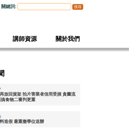
關鍵詞:
講師資源
關於我們
聞
7
再放回貨架 拍片害業者信用受損 貪圖流
惡搞食物二審判更重
5
料造假 最重撤學位送辦