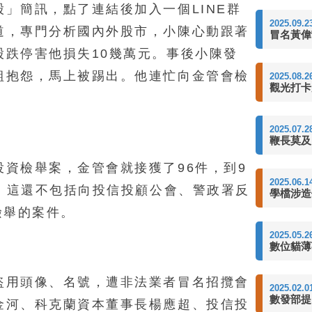
」簡訊，點了連結後加入一個LINE群
2025.09.2
道，專門分析國內外股市，小陳心動跟著
冒名黃偉
股跌停害他損失10幾萬元。事後小陳發
組抱怨，馬上被踢出。他連忙向金管會檢
2025.08.2
觀光打卡
2025.07.2
鞭長莫及
資檢舉案，金管會就接獲了96件，到9
2025.06.1
件，這還不包括向投信投顧公會、警政署反
學檔涉造
檢舉的案件。
2025.05.2
數位貓薄
盜用頭像、名號，遭非法業者冒名招攬會
2025.02.0
數發部提
金河、科克蘭資本董事長楊應超、投信投