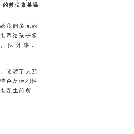
tion）的數位素養議
給我們多元的
也帶給孩子多
。國外學者
出「數位原住民」
）一詞，就是在說明
，改變了人類
資訊時代）的年
特色及便利性
資訊科技一起
也產生前所未
技的使用。而
根究柢，它不
教育人員，則
正面或負面影
igital
的使用者。為
可能長大後，或是
野蠻人」，在
Prensky,