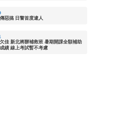
9
傳惡搞 日警首度逮人
1
欠佳 新北將辦補救班 暑期開課全額補助
成績 線上考試暫不考慮