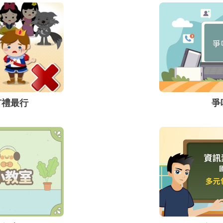
踏上資訊高速公路、猛敲
2001)。因此，數位原
有停下來檢視自己的網路
這二個族群在
儀之必要。培養適當的網
並善用網路的優點，避免
的負面衝擊。
有禮最行
爭