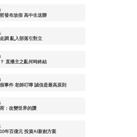
3
哲發布放假 高中生送辦
6
走調 亂入部落引對立
8
？ 直播主之亂何時終結
4
假事件 老師叮嚀 誠信是最高原則
6
荷：改變世界的讚
1
10年百億元 投資AI新創方案