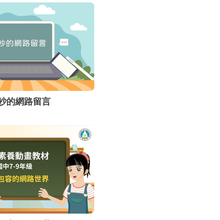
鍵盤之際，實
住民與數位移民
素養及網路禮
路使用習慣，
或降低其帶來
吵的網路留言