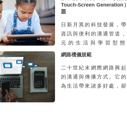
Touch-Screen Genera
題
日新月異的科技發展，帶
資訊與便利的溝通管道，
元的生活與學習型態
Prensky 2001年提
網路禮儀規範
（digital native
二十世紀末網際網路興起
這些出生於1980年後（
的溝通與傳播方式。它的
輕族群，他們從小與各種
為生活帶來諸多好處，卻
成長，習慣也熟悉各式科
有的衝擊與挑戰。但，歸
養育數位原住民的父母或
過是一種工具，造成這些
稱作「數位移民」（d
響的是敲鍵盤、點擊滑鼠
immigrant），他們
了不讓自己成為「高科技
因為工作，才會接觸到科技 (