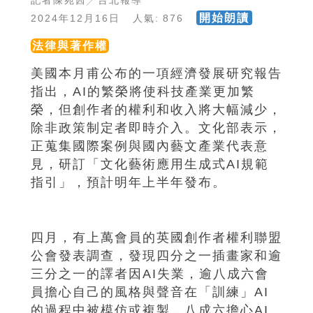
記者陳宛茜╱台北報導
開始朗讀
2024年12月16日 人氣: 876
法律與著作權
美國本月甫公布的一項經濟發展研究報告
指出，AI的繁榮將使科技產業更加繁
榮，但創作者的權利和收入將大幅減少，
除非政策制定者即時介入。文化部表示，
正蒐集國際案例與國內藝文產業代表意
見，研訂「文化藝術應用生成式AI規範
指引」，預計明年上半年發布。
四月，有上萬會員的英國創作者權利聯盟
公會發表調查，發現四分之一插畫家和逾
三分之一的譯者因AI失業，逾八成六會
員擔心自己的風格與聲音在「訓練」AI
的過程中被模仿或複製，八成六擔心AI