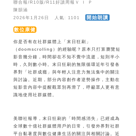
聯合報/R10版/R11好讀周報Ｖ Ｉ Ｐ
陳韻涵
開始朗讀
2026年1月26日 人氣: 1101
數位康健
你是否有在社群媒體上「末日狂刷」
（doomscrolling）的經驗呢？原本只打算瀏覽短
影音幾分鐘，時間卻在不知不覺中流逝，短則半小
時，久則數小時。末日狂刷的無限循環近年引發各
界對「社群成癮」與年輕人注意力無法集中的關注
與討論。近期，部分內容創作者逆勢操作，主動在
短影音內容中提醒觀眾別再滑了，呼籲眾人更有意
識地使用社群媒體。
美聯社報導，末日狂刷的「時間感消失」已經成為
全球數十億社群媒體用戶的日常，引發外界對社群
平台黏著度與數位健康生活的關注與相關討論。近