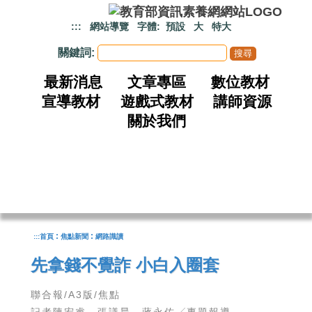
跳到主要內容
:::
網站導覽
字體:
預設
大
特大
關鍵詞:
最新消息
文章專區
數位教材
宣導教材
遊戲式教材
講師資源
關於我們
:
:
:::
首頁
焦點新聞
網路識讀
先拿錢不覺詐 小白入圈套
聯合報/A3版/焦點