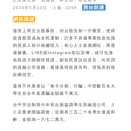
記者陳宏睿、張議晨、蔣永佑╱專題報導
開始朗讀
2024年5月10日 人氣: 2298
網路識讀
儘管上周五台股暴跌，但台股先前一片榮景，使得
投資股票成為全民運動，許多不具備專業投資知識
的投資人前仆後繼投入，有心人士架個網站，再透
過臉書、LINE或Instagram加以宣傳，就可化身
為投資大師開班授課，卻有民眾誤信其言，向所謂
的資融公司借錢，最後落得投資失利、背負高利借
款兩頭空。
還有不肖業者以「無卡分期」行騙，中部數百名大
學生在去年底遭騙金額破千萬元。
台中市法制局今年初出面協調學生與融資公司、３
Ｃ店業者開協調會，近期有三百二十名學生達成和
解，金額為一六七二萬元。