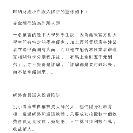
歸納財經小白誤入陷阱的態樣如下：
先拿酬勞淪為詐騙人頭
一名被害的逢甲大學男學生說，因為蘋果官方對大
學生即有特定的學生優惠，加上經營電玩店林姓業
者在逢甲商圈有店面，而且他在配合林姓業者辦理
完相關無卡分期程序後，「有馬上拿到五千元酬
勞」，才不覺得是詐騙，「詐騙都是要付錢出去，
而不是拿錢回來」。
網路會員誤入投資陷阱
別小看這些自稱投資大師的人，他們隱身社群背
後，透過網路和通訊軟體，只要成功拉攏數十個收
費會員定期收費，短短兩、三年就可獲利數百萬，
收益驚人。