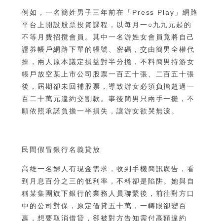
例如，一名簡姓男子三年前在「Press Play」網路
平台上開設股票投資課程，以每月一○九九元起的
不等月費招攬會員。其中一名游姓女會員竟將自己
證券帳戶網路下單的帳號、密碼，交由簡男全權代
操，兩人原本議定損益對半分擔，不料簡男持游女
帳戶放空某上市公司股票一百五十張、二百五十張
後，屆期卻未回補股票，導致游女必須負擔超過一
百二十萬元違約交割款。事後簡男只兩手一攤，不
願依照承諾負擔一半損失，讓游女欲哭無淚。
民間假冒銀行名義貸放
高雄一名婦人有現金需求，收到手機簡訊廣告，看
到月息百分之三的低利率，不料卻是陷阱。她與自
稱某集團旗下銀行的業務人員聯繫後，前往對方口
中的公司對保，原定借貸五十萬，一轉眼卻變百
萬，想要取消借貸，卻被對方告知需付高額違約