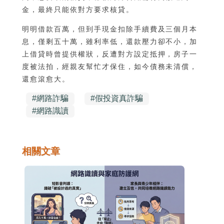
金，最終只能依對方要求核貸。
明明借款百萬，但到手現金扣除手續費及三個月本
息，僅剩五十萬，雖利率低，還款壓力卻不小，加
上借貸時曾提供權狀，反遭對方設定抵押，房子一
度被法拍，經親友幫忙才保住，如今債務未清償，
還愈滾愈大。
#
網路詐騙
#
假投資真詐騙
#
網路識讀
相關文章