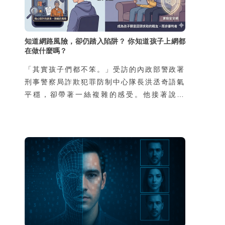
知道網路風險，卻仍踏入陷阱？ 你知道孩子上網都
在做什麼嗎？
「其實孩子們都不笨。」受訪的內政部警政署
刑事警察局詐欺犯罪防制中心隊長洪丞奇語氣
平穩，卻帶著一絲複雜的感受。他接著說：
「外界常以為會去當車手的孩子，都是家裡有
狀況、缺乏資源，然而我們的統計並不是這
樣。真正因為家庭功能不彰而涉案的孩子，不
到兩成，其餘八成都是再普通不過的家庭，家
裡沒有特別辛苦，也不是因為缺錢。」那為什
麼這些學生還要冒險去從事這樣的違法行為
呢？