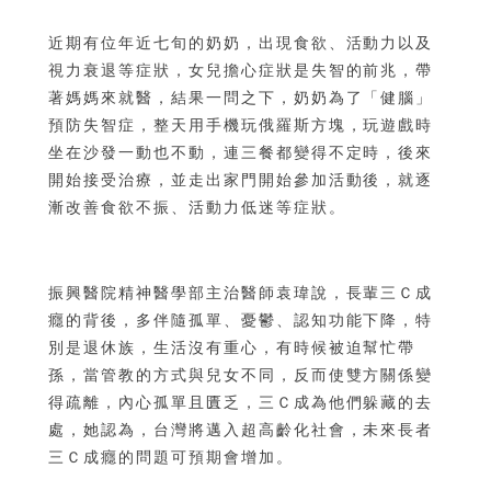
近期有位年近七旬的奶奶，出現食欲、活動力以及
視力衰退等症狀，女兒擔心症狀是失智的前兆，帶
著媽媽來就醫，結果一問之下，奶奶為了「健腦」
預防失智症，整天用手機玩俄羅斯方塊，玩遊戲時
坐在沙發一動也不動，連三餐都變得不定時，後來
開始接受治療，並走出家門開始參加活動後，就逐
漸改善食欲不振、活動力低迷等症狀。
振興醫院精神醫學部主治醫師袁瑋說，長輩三Ｃ成
癮的背後，多伴隨孤單、憂鬱、認知功能下降，特
別是退休族，生活沒有重心，有時候被迫幫忙帶
孫，當管教的方式與兒女不同，反而使雙方關係變
得疏離，內心孤單且匱乏，三Ｃ成為他們躲藏的去
處，她認為，台灣將邁入超高齡化社會，未來長者
三Ｃ成癮的問題可預期會增加。