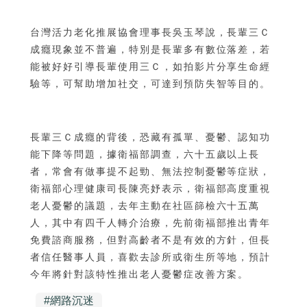
台灣活力老化推展協會理事長吳玉琴說，長輩三Ｃ
成癮現象並不普遍，特別是長輩多有數位落差，若
能被好好引導長輩使用三Ｃ，如拍影片分享生命經
驗等，可幫助增加社交，可達到預防失智等目的。
長輩三Ｃ成癮的背後，恐藏有孤單、憂鬱、認知功
能下降等問題，據衛福部調查，六十五歲以上長
者，常會有做事提不起勁、無法控制憂鬱等症狀，
衛福部心理健康司長陳亮妤表示，衛福部高度重視
老人憂鬱的議題，去年主動在社區篩檢六十五萬
人，其中有四千人轉介治療，先前衛福部推出青年
免費諮商服務，但對高齡者不是有效的方針，但長
者信任醫事人員，喜歡去診所或衛生所等地，預計
今年將針對該特性推出老人憂鬱症改善方案。
#
網路沉迷