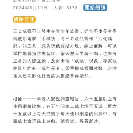
記者賴昀岫╱台北報導
開始朗讀
2024年5月19日 人氣: 3178
網路沉迷
三Ｃ成癮不止發生在青少年族群，近年不少長者學
習使用電腦、手機後，將三Ｃ產品當作「活化腦
部」的工具，認為玩俄羅斯方塊、線上麻將，可以
幫忙動腦預防失智症，卻因整天坐著不動，也未有
正常的人際互動，反而出現「成癮」現象，專家觀
察近年約有一成的長者，因手機成癮而就醫，台灣
邁入超高齡化社會該人數恐會再增加。
根據一一一年老人狀況調查報告，六十五歲以上有
使用網路比率，在五年間由二成七增至五成，而六
十五歲以上每天或幾乎每天使用網路的民眾中，有
四成七會玩線上遊戲、聽音樂、觀看影片。