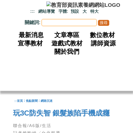
跳到主要內容
:::
網站導覽
字體:
預設
大
特大
關鍵詞:
最新消息
文章專區
數位教材
宣導教材
遊戲式教材
講師資源
關於我們
:
:
:::
首頁
焦點新聞
網路沉迷
玩3C防失智 銀髮族陷手機成癮
聯合報/A6版/生活