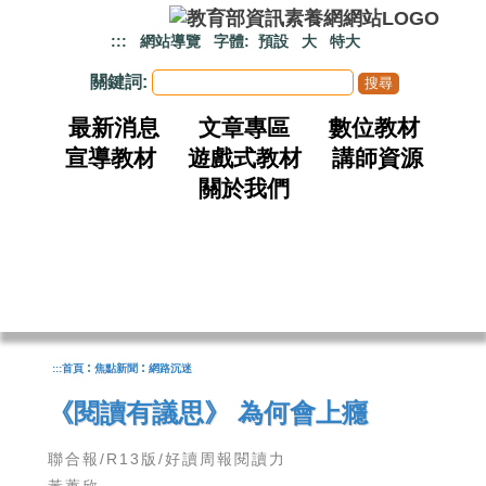
跳到主要內容
:::
網站導覽
字體:
預設
大
特大
關鍵詞:
最新消息
文章專區
數位教材
宣導教材
遊戲式教材
講師資源
關於我們
:
:
:::
首頁
焦點新聞
網路沉迷
《閱讀有議思》 為何會上癮
聯合報/R13版/好讀周報閱讀力