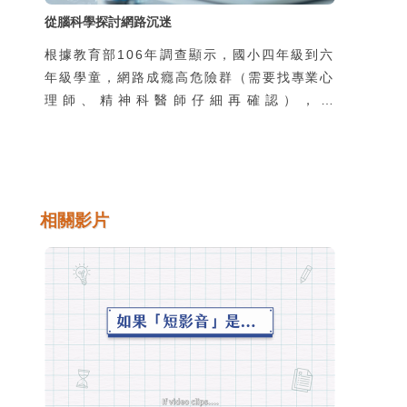
從腦科學探討網路沉迷
根據教育部106年調查顯示，國小四年級到六
年級學童，網路成癮高危險群（需要找專業心
理師、精神科醫師仔細再確認），佔
20.40％；國中生網路成癮高危險群，佔
23.70％；高中職生網路成癮高危險群，佔
32.30％。從數據顯示，目前國小四年級到高
中職，約2成左右的學生為網路成癮高危險
群，也就是說每5個國高中小學生，就有1個
相關影片
可能會發展成網路成癮。網路世界到底有多大
的魔力，讓學生不由自主的沉溺在網路的世界
中呢？高雄小港醫院精神科柯志鴻醫生，從人
腦的結構與反應解釋網路成癮發生的原因。