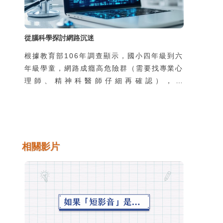
從腦科學探討網路沉迷
根據教育部106年調查顯示，國小四年級到六
年級學童，網路成癮高危險群（需要找專業心
理師、精神科醫師仔細再確認），佔
20.40％；國中生網路成癮高危險群，佔
23.70％；高中職生網路成癮高危險群，佔
32.30％。從數據顯示，目前國小四年級到高
中職，約2成左右的學生為網路成癮高危險
群，也就是說每5個國高中小學生，就有1個
相關影片
可能會發展成網路成癮。網路世界到底有多大
的魔力，讓學生不由自主的沉溺在網路的世界
中呢？高雄小港醫院精神科柯志鴻醫生，從人
腦的結構與反應解釋網路成癮發生的原因。