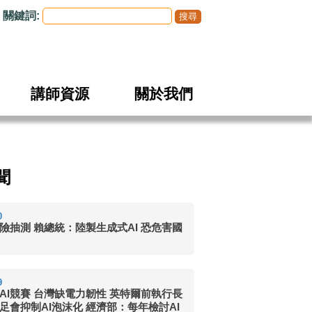
關鍵詞:
講師資源
關於我們
聞
0
險抽測 賴總統：陸製生成式AI 恐危害國
9
AI競賽 台灣缺電力韌性 英特爾前執行長
足會抑制AI泡沫化 經濟部：每年檢討AI