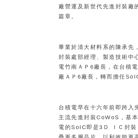
廠營運及新世代先進封裝廠
篇章。
畢業於清大材料系的陳承先
封裝處部經理、製造技術中
電竹南ＡＰ6廠長，在台積
廠ＡＰ6廠長，轉而擔任So
台積電早在十六年前即跨入
主流先進封裝CoWoS，基
電的SoIC即是3Ｄ ＩＣ
疊更多層晶片，以利效能更