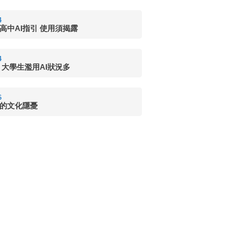
4
高中AI指引 使用須揭露
4
 大學生濫用AI狀況多
6
的文化隱憂