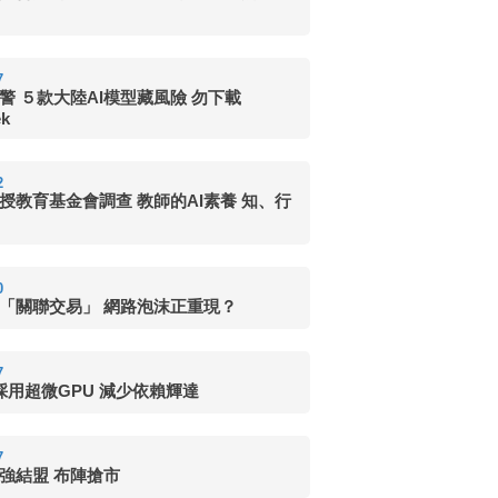
7
警 ５款大陸AI模型藏風險 勿下載
ek
2
授教育基金會調查 教師的AI素養 知、行
0
頻「關聯交易」 網路泡沫正重現？
7
I採用超微GPU 減少依賴輝達
7
強強結盟 布陣搶市