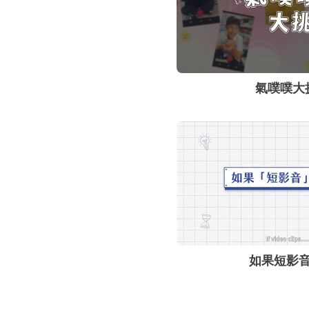
氣噗噗大
如果短影