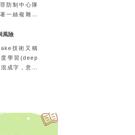
罪防制中心隊
著一絲複雜的
常以為會去當
狀況、缺乏資
用與風險
是這樣。真正
fake技術又稱
的孩子，不到
學習(deep
普通不過的家
e)的混成字，意指
也不是因為缺
行逼真的人像
還要冒險去從
fake技術之所
原因，在於它
輕鬆地取得，
腦或行動裝置
或惡意的應用
世界必須嚴肅