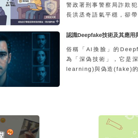
警政署刑事警察局詐欺犯
長洪丞奇語氣平穩，卻帶
感受。他接著說：「外界
車手的孩子，都是家裡有
認識Deepfake技術及其應
源，然而我們的統計並不
俗稱「AI換臉」的Deep
因為家庭功能不彰而涉案
為「深偽技術」，它是深度
兩成，其餘八成都是再
learning)與偽造(fak
庭，家裡沒有特別辛苦，
一類利用深度學習技術進
錢。」那為什麼這些學生
影像合成的技術。Deep
事這樣的違法行為呢？
以引起全世界如此重視的
的相關軟體可以讓一般人
並且運作於一般的個人電
上，因此各種相關的善意
方式層出不窮，迫使這個