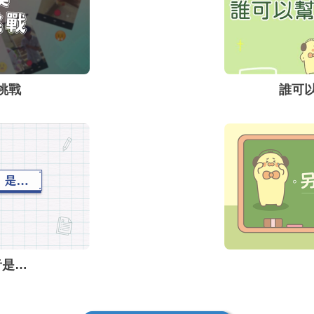
看待Deepfake技術帶
挑戰
誰可
音是…