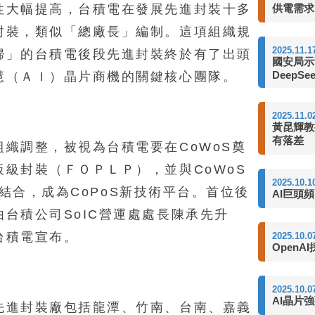
供電需求
性大幅提高，台積電在發展先進封裝十多
封裝，類似「總廠長」編制。這項組織規
2025.11.1
婦」的台積電後段先進封裝終於有了出頭
國安局示
DeepSe
慧（ＡＩ）晶片商機的關鍵核心團隊。
2025.11.0
黃昆輝教
有落差
織調整，被視為台積電要在CoWoS奠
級封裝（ＦＯＰＬＰ），並與CoWoS
2025.10.1
-R結合，成為CoPoS新技術平台。首位後
AI巨頭
台積公司SoIC營運處處長陳承先升
台積電宣布。
2025.10.0
OpenA
2025.10.0
AI晶片
先進封裝廠包括龍潭、竹南、台南、嘉義