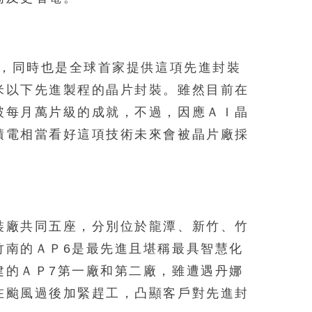
術，同時也是全球首家提供這項先進封裝
米以下先進製程的晶片封裝。雖然目前在
破每月萬片級的成就，不過，因應ＡＩ晶
積電相當看好這項技術未來會被晶片廠採
裝廠共同五座，分別位於龍潭、新竹、竹
竹南的ＡＰ6是最先進且堪稱最具智慧化
建的ＡＰ7第一廠和第二廠，雖遭遇丹娜
在颱風過後加緊趕工，凸顯客戶對先進封