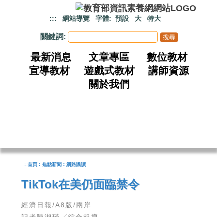
跳到主要內容
:::
網站導覽
字體:
預設
大
特大
關鍵詞:
最新消息
文章專區
數位教材
宣導教材
遊戲式教材
講師資源
關於我們
:
:
:::
首頁
焦點新聞
網路識讀
TikTok在美仍面臨禁令
經濟日報/A8版/兩岸