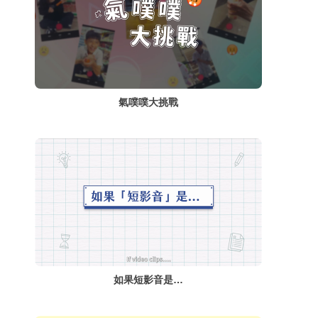
氣噗噗大挑戰
如果短影音是…