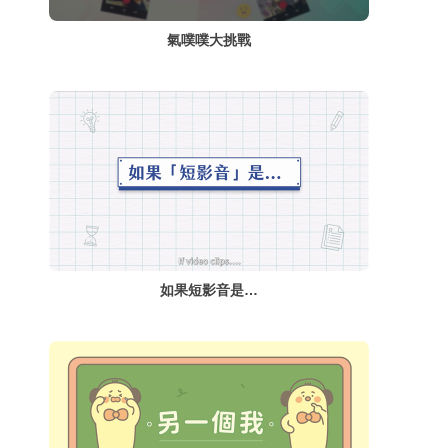
氣噗噗大挑戰
如果短影音是…