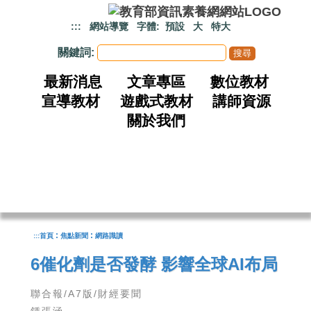
跳到主要內容
:::
網站導覽
字體:
預設
大
特大
關鍵詞:
最新消息
文章專區
數位教材
宣導教材
遊戲式教材
講師資源
關於我們
:
:
:::
首頁
焦點新聞
網路識讀
6催化劑是否發酵 影響全球AI布局
聯合報/A7版/財經要聞