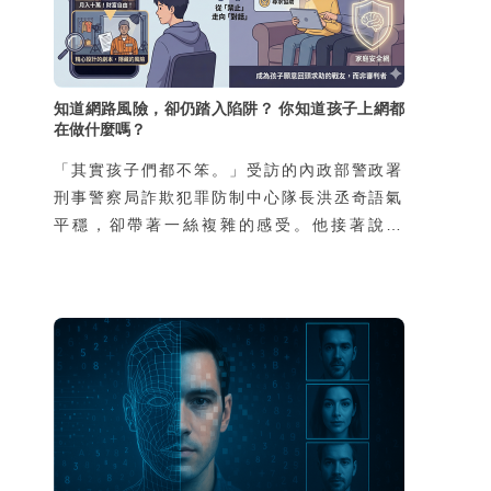
知道網路風險，卻仍踏入陷阱？ 你知道孩子上網都
在做什麼嗎？
「其實孩子們都不笨。」受訪的內政部警政署
刑事警察局詐欺犯罪防制中心隊長洪丞奇語氣
平穩，卻帶著一絲複雜的感受。他接著說：
「外界常以為會去當車手的孩子，都是家裡有
狀況、缺乏資源，然而我們的統計並不是這
樣。真正因為家庭功能不彰而涉案的孩子，不
到兩成，其餘八成都是再普通不過的家庭，家
裡沒有特別辛苦，也不是因為缺錢。」那為什
麼這些學生還要冒險去從事這樣的違法行為
呢？