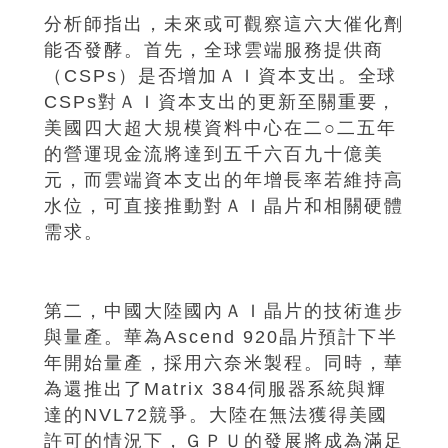
分析師指出，未來或可觀察這六大催化劑
能否發酵。首先，全球雲端服務提供商
（CSPs）是否增加ＡＩ資本支出。全球
CSPs對ＡＩ資本支出的更新至關重要，
美國四大超大規模資料中心在二○二五年
的營運現金流將達到五千六百九十億美
元，而雲端資本支出的年增長率若維持高
水位，可直接推動對ＡＩ晶片和相關硬體
需求。
第二，中國大陸國內ＡＩ晶片的技術進步
與量產。華為Ascend 920晶片預計下半
年開始量產，採用六奈米製程。同時，華
為還推出了Matrix 384伺服器系統與輝
達的NVL72競爭。大陸在無法獲得美國
許可的情況下，ＧＰＵ的發展將成為滿足