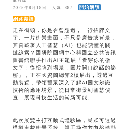
董俞佳
開始朗讀
2025年8月18日 人氣: 387
網路識讀
走在街頭，你是否曾想過，一行招牌文
字、一片街景畫面，不只是廣告或背景，
其實藏著人工智慧（AI）也能讀懂的關
鍵線索？國研院國網中心與國立公共資訊
圖書館聯手推出AI主題展「看穿你的微
文字：從招牌到場景，圖片開口說話的祕
密」，正在國資圖總館2樓展出，透過互
動裝置，帶領觀眾深入了解AI圖文辨識
技術的應用場景，從日常街景到智慧偵
查，展現科技生活的嶄新可能。
此次展覽主打互動式體驗區，民眾可透過
模擬車載街景系統，親手操作方向盤轉動