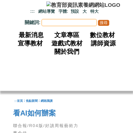
跳到主要內容
:::
網站導覽
字體:
預設
大
特大
關鍵詞:
最新消息
文章專區
數位教材
宣導教材
遊戲式教材
講師資源
關於我們
:
:
:::
首頁
焦點新聞
網路識讀
看AI如何辦案
聯合報/R04版/好讀周報藝術力