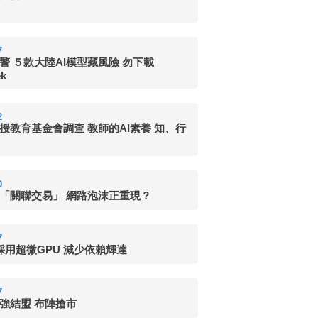
7
警 ５款大陸AI模型藏風險 勿下載
ek
2
授教育基金會調查 教師的AI素養 知、行
0
頻「關聯交易」 網路泡沫正重現？
7
I採用超微GPU 減少依賴輝達
7
強強結盟 布陣搶市