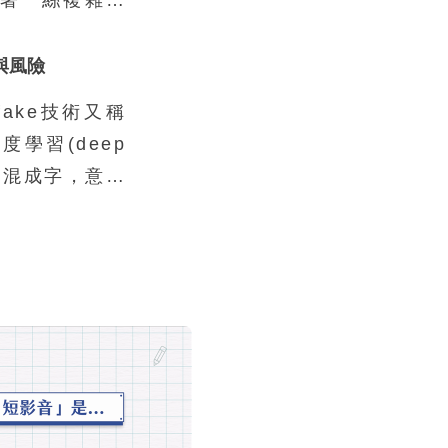
常以為會去當
狀況、缺乏資
用與風險
是這樣。真正
fake技術又稱
的孩子，不到
學習(deep
普通不過的家
e)的混成字，意指
也不是因為缺
行逼真的人像
還要冒險去從
fake技術之所
原因，在於它
輕鬆地取得，
腦或行動裝置
或惡意的應用
世界必須嚴肅
來的巨大衝擊。