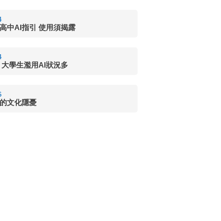
4
高中AI指引 使用須揭露
4
 大學生濫用AI狀況多
6
的文化隱憂