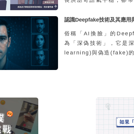
感受。他接著說：「外界
車手的孩子，都是家裡有
認識Deepfake技術及其應
源，然而我們的統計並不
俗稱「AI換臉」的Deep
因為家庭功能不彰而涉案
為「深偽技術」，它是深度
兩成，其餘八成都是再
learning)與偽造(fak
庭，家裡沒有特別辛苦，
一類利用深度學習技術進
錢。」那為什麼這些學生
影像合成的技術。Deep
事這樣的違法行為呢？
以引起全世界如此重視的
的相關軟體可以讓一般人
並且運作於一般的個人電
上，因此各種相關的善意
方式層出不窮，迫使這個
看待Deepfake技術帶