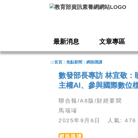
跳到主要內容
最新消息
文章專區
:
:
:::
首頁
焦點新聞
網路識讀
數發部長專訪 林宜敬：
主權AI、參與國際數位
聯合報/A8版/財經要聞
馬瑞璿
2025年9月6日 人氣: 4
網路識讀