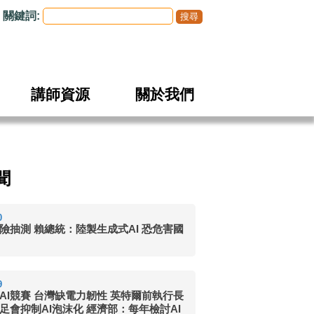
關鍵詞:
講師資源
關於我們
聞
0
險抽測 賴總統：陸製生成式AI 恐危害國
9
AI競賽 台灣缺電力韌性 英特爾前執行長
足會抑制AI泡沫化 經濟部：每年檢討AI