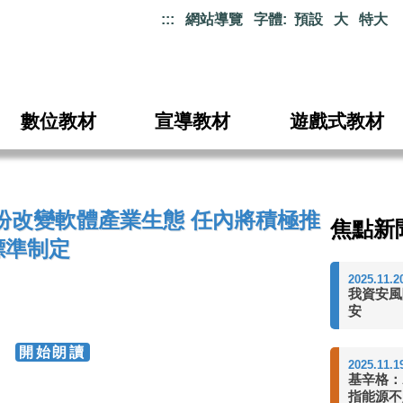
:::
網站導覽
字體:
預設
大
特大
數位教材
宣導教材
遊戲式教材
盼改變軟體產業生態 任內將積極推
焦點新
標準制定
2025.11.2
我資安風
安
76
開始朗讀
2025.11.1
基辛格：
指能源不